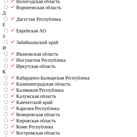
Вологодская область
Воронежская область
Д
Дагестан Республика
Е
Еврейская АО
З
Забайкальский край
И
Ивановская область
Ингушетия Республика
Иркутская область
К
Кабардино-Балкарская Республика
Калининградская область
Калмыкия Республика
Калужская область
Камчатский край
Карелия Республика
Кемеровская область
Кировская область
Коми Республика
Костромская область