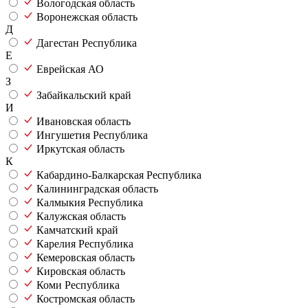
Вологодская область
Воронежская область
Д
Дагестан Республика
Е
Еврейская АО
З
Забайкальский край
И
Ивановская область
Ингушетия Республика
Иркутская область
К
Кабардино-Балкарская Республика
Калининградская область
Калмыкия Республика
Калужская область
Камчатский край
Карелия Республика
Кемеровская область
Кировская область
Коми Республика
Костромская область