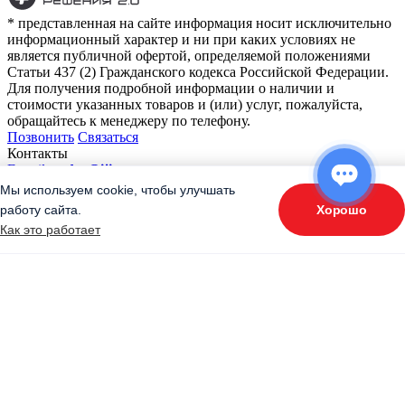
* представленная на сайте информация носит исключительно
информационный характер и ни при каких условиях не
является публичной офертой, определяемой положениями
Статьи 437 (2) Гражданского кодекса Российской Федерации.
Для получения подробной информации о наличии и
стоимости указанных товаров и (или) услуг, пожалуйста,
обращайтесь к менеджеру по телефону.
Позвонить
Связаться
Контакты
E-mail:
order@ijiza.ru
+7 (969) 714-91-17
cервис
Мы используем cookie, чтобы улучшать
+7 (812) 467-42-10
Хорошо
работу сайта.
ОТВЕТЬТЕ НА 3 ВОПРОСА
Как это работает
«Подберите оборудование»
+7 (905) 222-40-77
Записаться
на тестовое копчение в Санкт-Петербурге
+1
Соединенные
Штаты
Записаться на тестовое копчение
+1