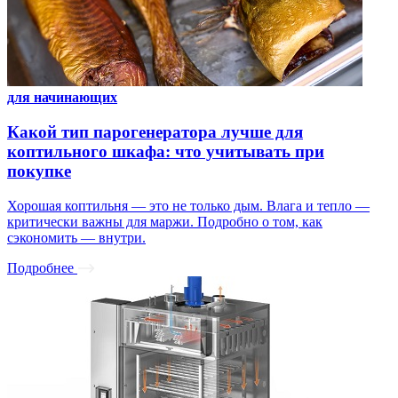
для начинающих
Какой тип парогенератора лучше для
коптильного шкафа: что учитывать при
покупке
Хорошая коптильня — это не только дым. Влага и тепло —
критически важны для маржи. Подробно о том, как
сэкономить — внутри.
Подробнее