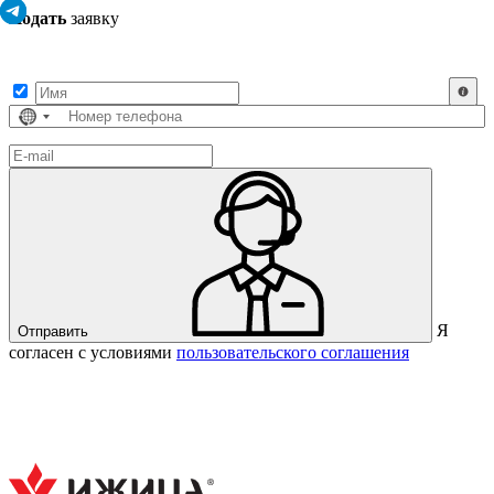
Подать
заявку
Заполните контактные данные, и мы отправим вам на WhatsApp
список с предприятиями, которые работают на термокамерах Varmen.
Страна
не
выбрана
Я
Отправить
согласен с условиями
пользовательского соглашения
Спасибо за вашу заявку!
В ближайшее время с вами
свяжется консультант.