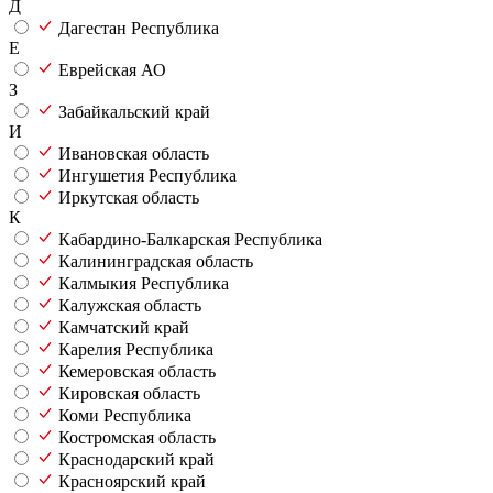
Д
Дагестан Республика
Е
Еврейская АО
З
Забайкальский край
И
Ивановская область
Ингушетия Республика
Иркутская область
К
Кабардино-Балкарская Республика
Калининградская область
Калмыкия Республика
Калужская область
Камчатский край
Карелия Республика
Кемеровская область
Кировская область
Коми Республика
Костромская область
Краснодарский край
Красноярский край