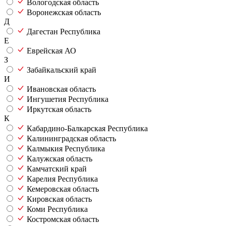
Вологодская область
Воронежская область
Д
Дагестан Республика
Е
Еврейская АО
З
Забайкальский край
И
Ивановская область
Ингушетия Республика
Иркутская область
К
Кабардино-Балкарская Республика
Калининградская область
Калмыкия Республика
Калужская область
Камчатский край
Карелия Республика
Кемеровская область
Кировская область
Коми Республика
Костромская область