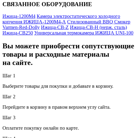
СВЯЗАННОЕ ОБОРУДОВАНИЕ
Ижица-1200М4
Камера электростатического холодного
копчения ИЖИЦА-1200М4-А
Стилизованный BBQ Смокер
Varmen-Red-Dolly
Ижица-СВ-Z
Ижица-СВ-Н (нерж. сталь)
Ижица-СВ250
Универсальная термокамера ИЖИЦА UNI-100
Вы можете приобрести сопутствующие
товары и расходные материалы
на сайте.
Шаг 1
Выберите товары для покупки и добавьте в корзину.
Шаг 2
Перейдите в корзину в правом верхнем углу сайта.
Шаг 3
Оплатите покупку онлайн по карте.