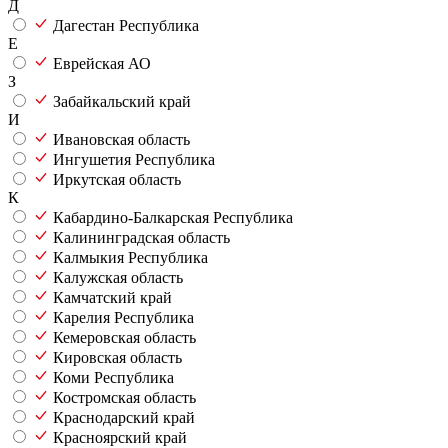
Д
Дагестан Республика
Е
Еврейская АО
З
Забайкальский край
И
Ивановская область
Ингушетия Республика
Иркутская область
К
Кабардино-Балкарская Республика
Калининградская область
Калмыкия Республика
Калужская область
Камчатский край
Карелия Республика
Кемеровская область
Кировская область
Коми Республика
Костромская область
Краснодарский край
Красноярский край