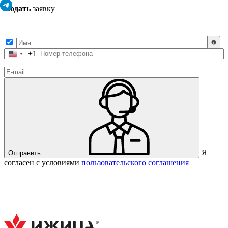
Подать
заявку
Заполните контактные данные, и мы отправим вам на WhatsApp
список с предприятиями, которые работают на термокамерах Varmen.
+1
Соединенные
Штаты
+1
Я
Отправить
согласен с условиями
пользовательского соглашения
Спасибо за вашу заявку!
В ближайшее время с вами
свяжется консультант.