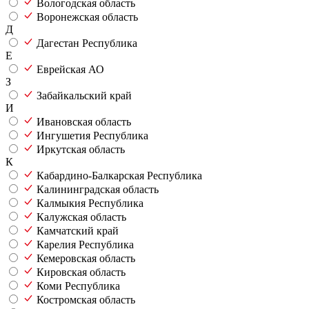
Вологодская область
Воронежская область
Д
Дагестан Республика
Е
Еврейская АО
З
Забайкальский край
И
Ивановская область
Ингушетия Республика
Иркутская область
К
Кабардино-Балкарская Республика
Калининградская область
Калмыкия Республика
Калужская область
Камчатский край
Карелия Республика
Кемеровская область
Кировская область
Коми Республика
Костромская область