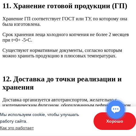
11. Хранение готовой продукции (ГП)
Хранение ГП соответствует ГОСТ или ТУ, по которому она
была изготовлена.
Срок хранения леща холодного копчения не более 2 месяцев
при t=0÷ -5◦С.
Существуют нормативные документы, согласно которым
можно хранить продукцию в плюсовых температурах.
12. Доставка до точки реализации и
хранения
Доставка организуется автотранспортом, желательно с
изотермическим фургоном, оборудованным рефрижератором.
Мы используем cookie, чтобы улучшать
Условия транспортировки и хранения на точке должны быть
идентичны условиям хранения на производстве (единая
Хорошо
работу сайта.
ОТВЕТЬТЕ НА 3 ВОПРОСА
холодильная цепь).
Как это работает
«Подберите оборудование»