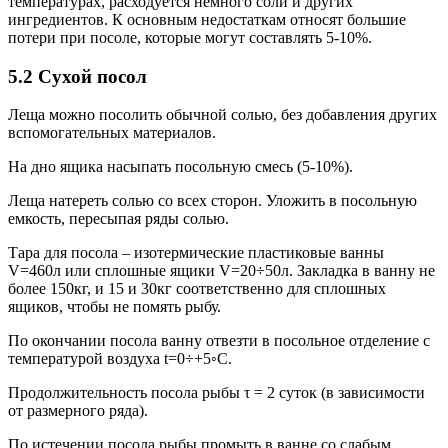
температурах, расходуется немного соли и других
ингредиентов. К основным недостаткам относят большие
потери при посоле, которые могут составлять 5-10%.
5.2 Сухой посол
Леща можно посолить обычной солью, без добавления других
вспомогательных материалов.
На дно ящика насыпать посольную смесь (5-10%).
Леща натереть солью со всех сторон. Уложить в посольную
емкость, пересыпая ряды солью.
Тара для посола – изотермические пластиковые ванны
V=460л или сплошные ящики V=20÷50л. Закладка в ванну не
более 150кг, и 15 и 30кг соответственно для сплошных
ящиков, чтобы не помять рыбу.
По окончании посола ванну отвезти в посольное отделение с
температурой воздуха t=0÷+5◦С.
Продолжительность посола рыбы τ = 2 суток (в зависимости
от размерного ряда).
По истечении посола рыбы промыть в ванне со слабым