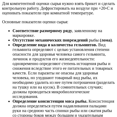
Для компетентной оценки сырья нужно взять брикет и сделать
контрольную работу. Дефростировать на воздухе при +20◦С и
оценивать показатели при комнатной температуре.
Основные показатели оценки сырья:
Соответствие размерному ряду
, заявленному на
маркировке.
Отсутствие механических повреждений
рыбы
(лома)
.
Определение вида и количества гельминтов.
Вид
гельминта определяют с целью установления степени
опасности для здоровья человека самого гельминта,
личинок и продуктов его жизнедеятельности:
одновременно определяют степень истощения рыбы и
снижения вследствие этого ее питательных и товарных
качеств. Если паразиты не опасны для здоровья
человека, но ухудшают товарный вид рыбы, их
необходимо удалить из нее путем потрошения (разделать
на тушку или на кусок). В сомнительных случаях;
должны проводиться микробиологические
исследования.
Определение консистенции мяса рыбы.
Консистенция
должна определяться путем надавливания пальцами
руки на среднюю часть спинки рыбы или сжатия рыбы
со стороны боков между большим и указательным