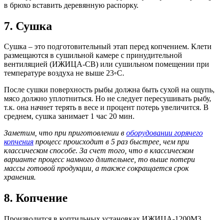
в брюхо вставить деревянную распорку.
7. Сушка
Сушка – это подготовительный этап перед копчением. Клети
размещаются в сушильной камере с принудительной
вентиляцией (ИЖИЦА-СВ) или сушильном помещении при
температуре воздуха не выше 23◦С.
После сушки поверхность рыбы должна быть сухой на ощупь,
мясо должно уплотниться. Но не следует пересушивать рыбу,
т.к. она начнет терять в весе и процент потерь увеличится. В
среднем, сушка занимает 1 час 20 мин.
Заметим, что при приготовлении в
оборудовании горячего
копчения
процесс происходит в 5 раз быстрее, чем при
классическом способе. За счет того, что в классическом
варианте процесс намного длительнее, то выше потери
массы готовой продукции, а также сокращается срок
хранения.
8. Копчение
Производится в коптильных установках ИЖИЦА-1200М3.