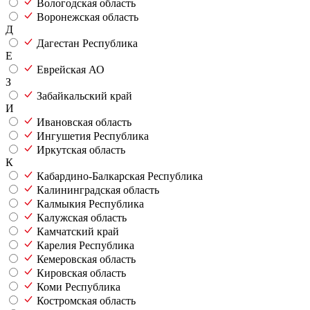
Вологодская область
Воронежская область
Д
Дагестан Республика
Е
Еврейская АО
З
Забайкальский край
И
Ивановская область
Ингушетия Республика
Иркутская область
К
Кабардино-Балкарская Республика
Калининградская область
Калмыкия Республика
Калужская область
Камчатский край
Карелия Республика
Кемеровская область
Кировская область
Коми Республика
Костромская область