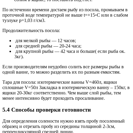
По истечении времени достаем рыбу из посола, промываем в
проточной воде температурой не выше t=+15◦С или в слабом
тузлуке р=1,03 г/см3.
Продолжительность посола:
для мелкой рыбы — 12 часов;
для средней рыбы — 20-24 часа;
для крупной рыбы — 42 часа и больше( если рыба ок.
3кг).
Если производителям неудобно солить все размеры рыбы в
одной ванне, то можно разделить их по разным емкостям.
Тара для посола: изотермические ванны V=460л, ящики
сплошные V=50л Закладка в изотермическую ванну – 150кг, в
ящики 20-30кг соответственно. Чем выше слой рыбы, тем
менее интенсивно будет проходить просаливание.
5.4 Способы проверки готовности
Для определения солености нужно взять пробу посоленный
образец и отрезать пробу из середины толщиной 2-3см,
перпендикулярной средней линии.