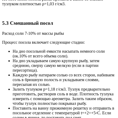
тузлуком плотностью ρ=1,03 г/см3.
5.3 Смешанный посол
Расход соли 7-10% от массы рыбы
Процесс посола включает следующие стадии:
На дно посольной емкости насыпать немного соли
(ок.10% от всего объема соли).
На дно укладываем самую крупную рыбу, затем
среднюю, сверху самую мелкую (если в партии
пересортица).
Каждую рыбу натираем солью со всех сторон, набиваем
соль в брюшную полость и укладываем слоями,
пересыпая их солью.
Залить тузлуком р=1,18 г/см3. Тузлук предварительно
приготовить, растворив соль в воде. Плотность тузлука
измерить с помощью ареометра. Залить таким образом,
чтобы тузлук полностью покрывал рыбу.
Поставить на ванну прижимную решетку и отправить в
посольное отделение с температурой t=+2÷+5◦С. Если
солим в ящике, то поставить под гнет.