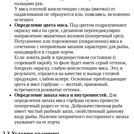
пальцами рук.
У мяса плотной консистенции следы (ямочки) от
надавливания не образуются или, появляясь, мгновенно
исчезают.
Определение цвета мяса.
Под цветом подразумевают
окраску мяса на срезе, сделанном перпендикулярно
направлению мышечных волокон (поперечный срез).
Потускнение или порозовение (покраснение) мяса в
сочетании с неприятным запахом характерно для pыбы,
находящейся в стадии порчи.
Если ловить рыбу в преднерестовом состоянии (с
созревшей икрой), то филе будет иметь серый оттенок,
бледную окраску, слабую консистенцию мяса. Это, в
результате, отразится на качестве и выходе готовой
продукции, слабом колере. Основные преобладающие
цвета в мясе горбуши — желтый, оранжевый,
встречаются розоватые оттенки.
Определение запаха мяса и внутренностей.
Для
определения запаха мяса горбуши нужно провести
поперечный разрез ее тела. Доброкачественная рыба
имеет чистый рыбный запах, свойственный данному
виду рыбы. Наличие неприятного постороннего запаха
указывает на ее порчу.
2.3 Условия хранения