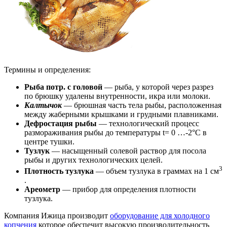
Термины и определения:
Рыба потр. с головой
— рыба, у которой через разрез
по брюшку удалены внутренности, икра или молоки.
Калтычок
— брюшная часть тела рыбы, расположенная
между жаберными крышками и грудными плавниками.
Дефростация рыбы
— технологический процесс
размораживания рыбы до температуры t= 0 …-2°С в
центре тушки.
Тузлук
— насыщенный солевой раствор для посола
рыбы и других технологических целей.
3
Плотность тузлука
— объем тузлука в граммах на 1 см
.
Ареометр
— прибор для определения плотности
тузлука.
Компания Ижица производит
оборудование для холодного
копчения
которое обеспечит высокую производительность