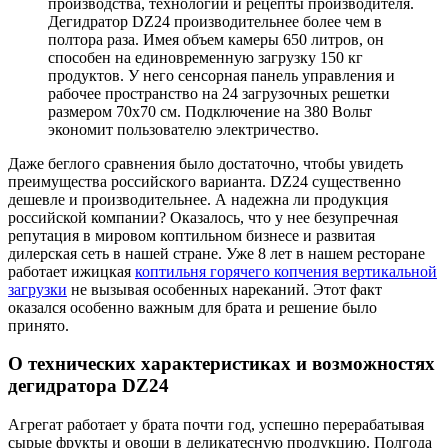
производства, технологии и рецепты производителя.
Дегидратор DZ24 производительнее более чем в
полтора раза. Имея объем камеры 650 литров, он
способен на единовременную загрузку 150 кг
продуктов. У него сенсорная панель управления и
рабочее пространство на 24 загрузочных решетки
размером 70х70 см. Подключение на 380 Вольт
экономит пользователю электричество.
Даже беглого сравнения было достаточно, чтобы увидеть
преимущества российского варианта. DZ24 существенно
дешевле и производительнее. А надежна ли продукция
российской компании? Оказалось, что у нее безупречная
репутация в мировом коптильном бизнесе и развитая
дилерская сеть в нашей стране. Уже 8 лет в нашем ресторане
работает ижицкая
коптильня горячего копчения вертикальной
загрузки
не вызывая особенных нареканий. Этот факт
оказался особенно важным для брата и решение было
принято.
О технических характеристиках и возможностях
дегидратора DZ24
Агрегат работает у брата почти год, успешно перерабатывая
сырые фрукты и овощи в деликатесную продукцию. Полгода