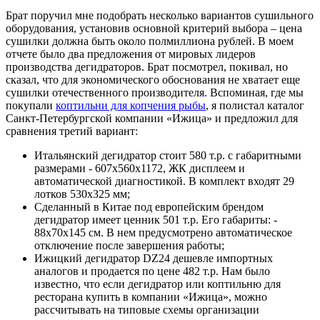
Брат поручил мне подобрать несколько вариантов сушильного
оборудования, установив основной критерий выбора – цена
сушилки должна быть около полмиллиона рублей. В моем
отчете было два предложения от мировых лидеров
производства дегидраторов. Брат посмотрел, покивал, но
сказал, что для экономического обоснования не хватает еще
сушилки отечественного производителя. Вспоминая, где мы
покупали
коптильни для копчения рыбы
, я полистал каталог
Санкт-Петербургской компании «Ижица» и предложил для
сравнения третий вариант:
Итальянский дегидратор стоит 580 т.р. с габаритными
размерами - 607x560x1172, ЖК дисплеем и
автоматической диагностикой. В комплект входят 29
лотков 530x325 мм;
Сделанный в Китае под европейским брендом
дегидратор имеет ценник 501 т.р. Его габариты: -
88х70х145 см. В нем предусмотрено автоматическое
отключение после завершения работы;
Ижицкий дегидратор DZ24 дешевле импортных
аналогов и продается по цене 482 т.р. Нам было
известно, что если дегидратор или коптильню для
ресторана купить в компании «Ижица», можно
рассчитывать на типовые схемы организации