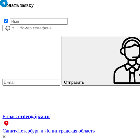
Подать
заявку
Заполните контактные данные, и мы отправим вам на WhatsApp список 
Страна
не
выбрана
Отправить
E-mail:
order@ijiza.ru
Санкт-Петербург и Ленинградская область