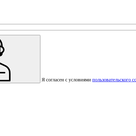
с предприятиями, которые работают на термокамерах Varmen.
Я согласен с условиями
пользовательского с
Спасибо за вашу заявку!
В ближайшее время с вами
свяжется консультант.