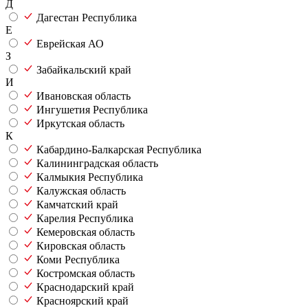
Д
Дагестан Республика
Е
Еврейская АО
З
Забайкальский край
И
Ивановская область
Ингушетия Республика
Иркутская область
К
Кабардино-Балкарская Республика
Калининградская область
Калмыкия Республика
Калужская область
Камчатский край
Карелия Республика
Кемеровская область
Кировская область
Коми Республика
Костромская область
Краснодарский край
Красноярский край