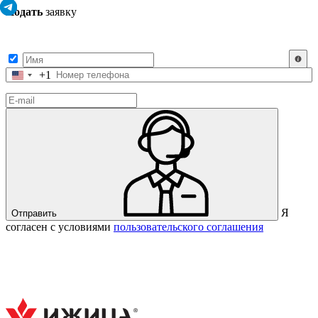
Подать
заявку
Заполните контактные данные, и мы отправим вам на WhatsApp
список с предприятиями, которые работают на термокамерах Varmen.
+1
Соединенные
Штаты
+1
Я
Отправить
согласен с условиями
пользовательского соглашения
Спасибо за вашу заявку!
В ближайшее время с вами
свяжется консультант.