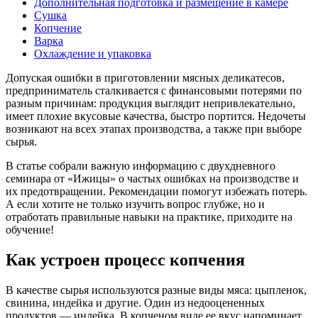
Дополнительная подготовка и размещение в камере
Сушка
Копчение
Варка
Охлаждение и упаковка
Допуская ошибки в приготовлении мясных деликатесов,
предприниматель сталкивается с финансовыми потерями по
разным причинам: продукция выглядит непривлекательно,
имеет плохие вкусовые качества, быстро портится. Недочеты
возникают на всех этапах производства, а также при выборе
сырья.
В статье собрали важную информацию с двухдневного
семинара от «Ижицы» о частых ошибках на производстве и
их предотвращении. Рекомендации помогут избежать потерь.
А если хотите не только изучить вопрос глубже, но и
отработать правильные навыки на практике, приходите на
обучение!
Как устроен процесс копчения
В качестве сырья используются разные виды мяса: цыпленок,
свинина, индейка и другие. Один из недооцененных
продуктов — индейка. В копченом виде ее вкус напоминает