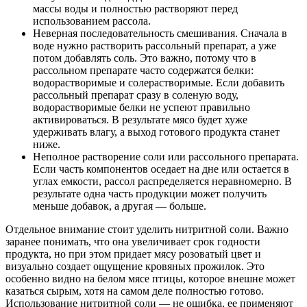
массы воды и полностью растворяют перед
использованием рассола.
Неверная последовательность смешивания. Сначала в
воде нужно растворить рассольный препарат, а уже
потом добавлять соль. Это важно, потому что в
рассольном препарате часто содержатся белки:
водорастворимые и солерастворимые. Если добавить
рассольный препарат сразу в соленую воду,
водорастворимые белки не успеют правильно
активироваться. В результате мясо будет хуже
удерживать влагу, а выход готового продукта станет
ниже.
Неполное растворение соли или рассольного препарата.
Если часть компонентов оседает на дне или остается в
углах емкости, рассол распределяется неравномерно. В
результате одна часть продукции может получить
меньше добавок, а другая — больше.
Отдельное внимание стоит уделить нитритной соли. Важно
заранее понимать, что она увеличивает срок годности
продукта, но при этом придает мясу розоватый цвет и
визуально создает ощущение кровяных прожилок. Это
особенно видно на белом мясе птицы, которое внешне может
казаться сырым, хотя на самом деле полностью готово.
Использование нитритной соли — не ошибка, ее применяют