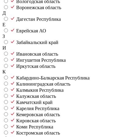
Вологодская область
Воронежская область
Д
Дагестан Республика
Е
Еврейская АО
З
Забайкальский край
И
Ивановская область
Ингушетия Республика
Иркутская область
К
Кабардино-Балкарская Республика
Калининградская область
Калмыкия Республика
Калужская область
Камчатский край
Карелия Республика
Кемеровская область
Кировская область
Коми Республика
Костромская область