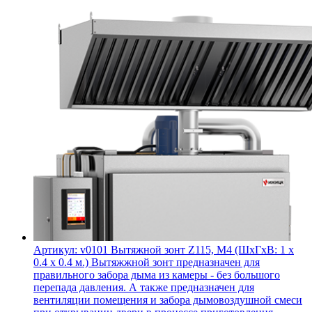
Артикул: v0101
Вытяжной зонт Z115, М4 (ШхГхВ: 1 х
0.4 х 0.4 м.)
Вытяжжной зонт предназначен для
правильного забора дыма из камеры - без большого
перепада давления. А также предназначен для
вентиляции помещения и забора дымовоздушной смеси