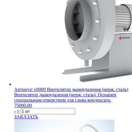
Артикул: v0009
Вентилятор дымоудаления (нерж. сталь)
Вентилятор дымоудаления (нерж. сталь). Оснащен
специальным отверстием для слива конденсата.
75000.00
-
+
ЗАКАЗАТЬ