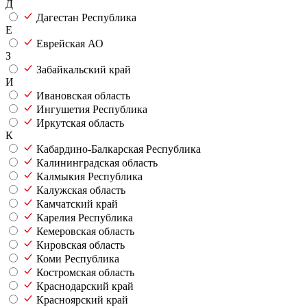
Д
Дагестан Республика
Е
Еврейская АО
З
Забайкальский край
И
Ивановская область
Ингушетия Республика
Иркутская область
К
Кабардино-Балкарская Республика
Калининградская область
Калмыкия Республика
Калужская область
Камчатский край
Карелия Республика
Кемеровская область
Кировская область
Коми Республика
Костромская область
Краснодарский край
Красноярский край