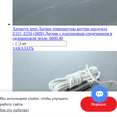
Артикул: term
Датчик температуры внутри продукта
Z115, Z250 (ЗИП)
Датчик с платиновым сердечниким в
силиконовом чехле.
6800.00
-
+
ЗАКАЗАТЬ
Мы используем cookie, чтобы улучшать
Хорошо
работу сайта.
ОТВЕТЬТЕ НА 3 ВОПРОСА
Как это работает
«Подберите оборудование»