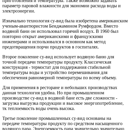
приготовления и температуры. Также возможно задавать
параметр паровой влажности для экономии расхода воды и
электроэнергии.
Изначально технология су-вид была изобретена американским
ученым-авантюристом Бенджамином Румфордом. Вместо
водяной бани он использовал горячий воздух. В 1960 был
повторно открыт американскими и французскими
инженерами и использовался в основном как метод
предотвращения порчи продуктов в госпиталях.
Второе поколение су-вид использует водяную баню для
точной передачи температуры продукту. Классическая
конструкция - термостат для поддержания стабильной
температуры воды и устройство перемешивания для
обеспечения равномерной температуры по всему объему.
Для применения в ресторане и небольших производствах
данная технология удобна. Но при промышленном
производстве су-вид в водяной бане есть две сложности -
загрузка выгрузка продукции и высокое энергопотребление,
тк теплоемкость воды очень высока.
Третье поколение промышленных су-вид основаны на
передаче температуры продукту по средством насыщенного
водяного пара. Энергоемкость пара значительно значительно