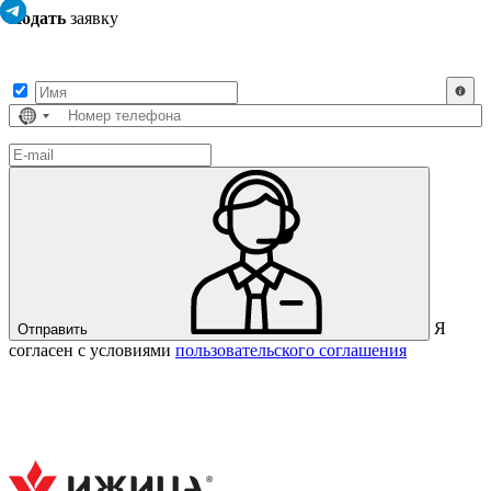
Подать
заявку
Заполните контактные данные, и мы отправим вам на WhatsApp
список с предприятиями, которые работают на термокамерах Varmen.
Страна
не
выбрана
Я
Отправить
согласен с условиями
пользовательского соглашения
Спасибо за вашу заявку!
В ближайшее время с вами
свяжется консультант.