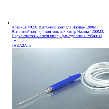
Артикул: v0201
Вытяжной зонт для Ижица-1200М3
Вытяжной зонт для коптильных камер Ижица-1200М3.
Подключается к вентилятору дымоудаления.
29500.00
-
+
ЗАКАЗАТЬ