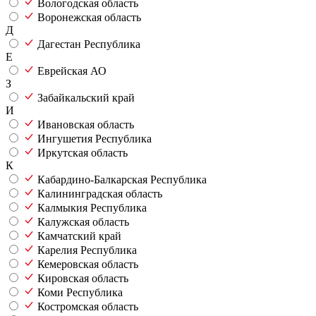
Вологодская область
Воронежская область
Д
Дагестан Республика
Е
Еврейская АО
З
Забайкальский край
И
Ивановская область
Ингушетия Республика
Иркутская область
К
Кабардино-Балкарская Республика
Калининградская область
Калмыкия Республика
Калужская область
Камчатский край
Карелия Республика
Кемеровская область
Кировская область
Коми Республика
Костромская область