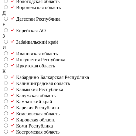
Вологодская область
Воронежская область
Д
Дагестан Республика
Е
Еврейская АО
З
Забайкальский край
И
Ивановская область
Ингушетия Республика
Иркутская область
К
Кабардино-Балкарская Республика
Калининградская область
Калмыкия Республика
Калужская область
Камчатский край
Карелия Республика
Кемеровская область
Кировская область
Коми Республика
Костромская область