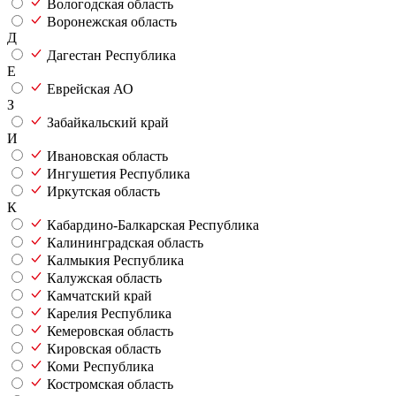
Вологодская область
Воронежская область
Д
Дагестан Республика
Е
Еврейская АО
З
Забайкальский край
И
Ивановская область
Ингушетия Республика
Иркутская область
К
Кабардино-Балкарская Республика
Калининградская область
Калмыкия Республика
Калужская область
Камчатский край
Карелия Республика
Кемеровская область
Кировская область
Коми Республика
Костромская область