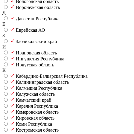
Вологодская область
Воронежская область
Д
Дагестан Республика
Е
Еврейская АО
З
Забайкальский край
И
Ивановская область
Ингушетия Республика
Иркутская область
К
Кабардино-Балкарская Республика
Калининградская область
Калмыкия Республика
Калужская область
Камчатский край
Карелия Республика
Кемеровская область
Кировская область
Коми Республика
Костромская область