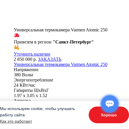
Универсальная термокамера Varmen Atomic 250
Привезем в регион
"
Санкт-Петербург
"
Уточнить наличие
2 850 000 р.
ЗАКАЗАТЬ
Универсальная термокамера Varmen Atomic 250
Напряжение
380 Вольт
Энергопотребление
24 КВт/час
Габариты ШхВхГ
1.97 x 3.05 x 1.52
Загрузка
250 кг
Мы используем cookie, чтобы улучшать
Режим
Хорошо
работу сайта.
Горячее, Варка, Сушка
ОТВЕТЬТЕ НА 3 ВОПРОСА
Как это работает
Время цикла
«Подберите оборудование»
1,5 - 3 ч