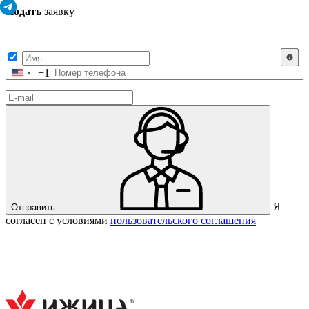
Подать
заявку
Заполните контактные данные, и мы отправим вам на WhatsApp
список с предприятиями, которые работают на термокамерах Varmen.
+1
Соединенные
Штаты
+1
Я
Отправить
согласен с условиями
пользовательского соглашения
Спасибо за вашу заявку!
В ближайшее время с вами
свяжется консультант.