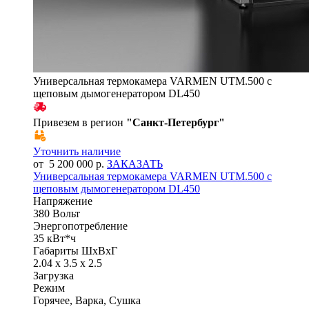
Универсальная термокамера VARMEN UTM.500 с
щеповым дымогенератором DL450
Привезем в регион
"
Санкт-Петербург
"
Уточнить наличие
от 5 200 000 р.
ЗАКАЗАТЬ
Универсальная термокамера VARMEN UTM.500 с
щеповым дымогенератором DL450
Напряжение
380 Вольт
Энергопотребление
35 кВт*ч
Габариты ШхВхГ
2.04 x 3.5 x 2.5
Загрузка
Режим
Горячее, Варка, Сушка