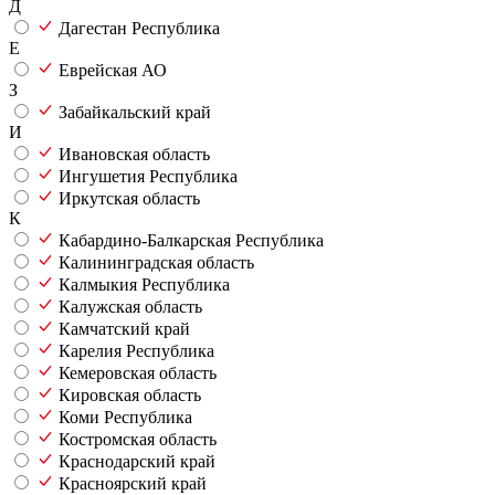
Д
Дагестан Республика
Е
Еврейская АО
З
Забайкальский край
И
Ивановская область
Ингушетия Республика
Иркутская область
К
Кабардино-Балкарская Республика
Калининградская область
Калмыкия Республика
Калужская область
Камчатский край
Карелия Республика
Кемеровская область
Кировская область
Коми Республика
Костромская область
Краснодарский край
Красноярский край