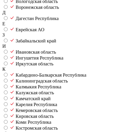
Вологодская область
Воронежская область
Д
Дагестан Республика
Е
Еврейская АО
З
Забайкальский край
И
Ивановская область
Ингушетия Республика
Иркутская область
К
Кабардино-Балкарская Республика
Калининградская область
Калмыкия Республика
Калужская область
Камчатский край
Карелия Республика
Кемеровская область
Кировская область
Коми Республика
Костромская область