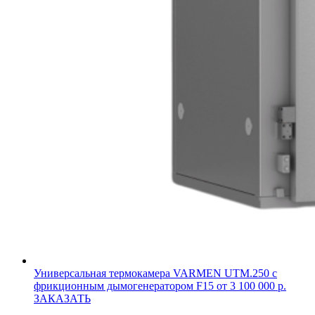
Универсальная термокамера VARMEN UTM.250 с
фрикционным дымогенератором F15
от 3 100 000 р.
ЗАКАЗАТЬ