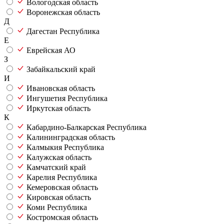
Вологодская область
Воронежская область
Д
Дагестан Республика
Е
Еврейская АО
З
Забайкальский край
И
Ивановская область
Ингушетия Республика
Иркутская область
К
Кабардино-Балкарская Республика
Калининградская область
Калмыкия Республика
Калужская область
Камчатский край
Карелия Республика
Кемеровская область
Кировская область
Коми Республика
Костромская область