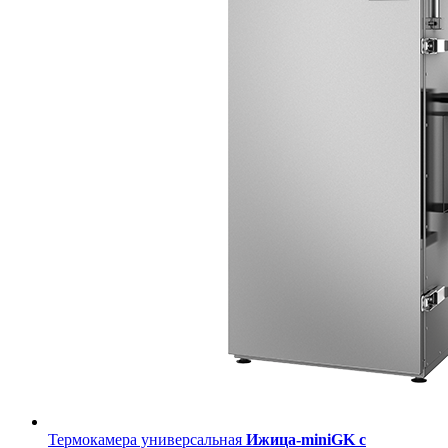
Термокамера универсальная
Ижица-miniGK с