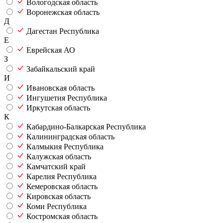
Вологодская область
Воронежская область
Д
Дагестан Республика
Е
Еврейская АО
З
Забайкальский край
И
Ивановская область
Ингушетия Республика
Иркутская область
К
Кабардино-Балкарская Республика
Калининградская область
Калмыкия Республика
Калужская область
Камчатский край
Карелия Республика
Кемеровская область
Кировская область
Коми Республика
Костромская область