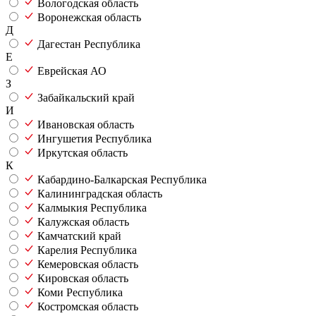
Вологодская область
Воронежская область
Д
Дагестан Республика
Е
Еврейская АО
З
Забайкальский край
И
Ивановская область
Ингушетия Республика
Иркутская область
К
Кабардино-Балкарская Республика
Калининградская область
Калмыкия Республика
Калужская область
Камчатский край
Карелия Республика
Кемеровская область
Кировская область
Коми Республика
Костромская область