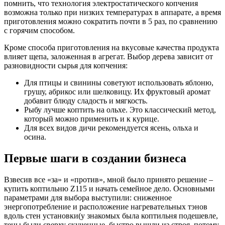
помнить, что технология электростатического копчения
возможна только при низких температурах в аппарате, а время
приготовления можно сократить почти в 5 раз, по сравнению
с горячим способом.
Кроме способа приготовления на вкусовые качества продукта
влияет щепа, заложенная в агрегат. Выбор дерева зависит от
разновидности сырья для копчения:
Для птицы и свинины советуют использовать яблоню,
грушу, абрикос или шелковицу. Их фруктовый аромат
добавит блюду сладость и мягкость.
Рыбу лучше коптить на ольхе. Это классический метод,
который можно применить и к курице.
Для всех видов дичи рекомендуется ясень, ольха и
осина.
Первые шаги в создании бизнеса
Взвесив все «за» и «против», мной было принято решение –
купить коптильню Z115 и начать семейное дело. Основными
параметрами для выбора выступили: сниженное
энергопотребление и расположение нагревательных тэнов
вдоль стен установки(у знакомых была коптильня подешевле,
тены были сверху скученные, быстро вышли из строя, потому