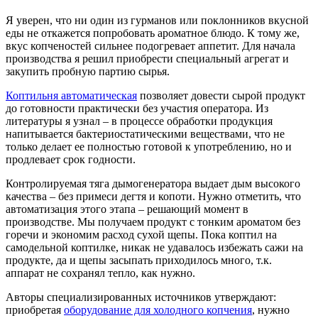
Я уверен, что ни один из гурманов или поклонников вкусной
еды не откажется попробовать ароматное блюдо. К тому же,
вкус копченостей сильнее подогревает аппетит. Для начала
производства я решил приобрести специальный агрегат и
закупить пробную партию сырья.
Коптильня автоматическая
позволяет довести сырой продукт
до готовности практически без участия оператора. Из
литературы я узнал – в процессе обработки продукция
напитывается бактериостатическими веществами, что не
только делает ее полностью готовой к употреблению, но и
продлевает срок годности.
Контролируемая тяга дымогенератора выдает дым высокого
качества – без примеси дегтя и копоти. Нужно отметить, что
автоматизация этого этапа – решающий момент в
производстве. Мы получаем продукт с тонким ароматом без
горечи и экономим расход сухой щепы. Пока коптил на
самодельной коптилке, никак не удавалось избежать сажи на
продукте, да и щепы засыпать приходилось много, т.к.
аппарат не сохранял тепло, как нужно.
Авторы специализированных источников утверждают:
приобретая
оборудование для холодного копчения
, нужно