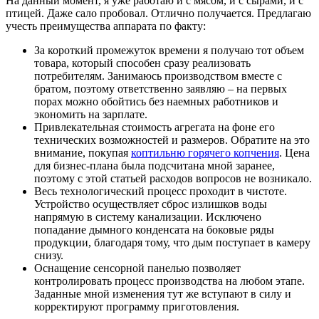
На данный момент, я уже работаю и с мясом, и с сырами, и с
птицей. Даже сало пробовал. Отлично получается. Предлагаю
учесть преимущества аппарата по факту:
За короткий промежуток времени я получаю тот объем
товара, который способен сразу реализовать
потребителям. Занимаюсь производством вместе с
братом, поэтому ответственно заявляю – на первых
порах можно обойтись без наемных работников и
экономить на зарплате.
Привлекательная стоимость агрегата на фоне его
технических возможностей и размеров. Обратите на это
внимание, покупая
коптильню горячего копчения
. Цена
для бизнес-плана была подсчитана мной заранее,
поэтому с этой статьей расходов вопросов не возникало.
Весь технологический процесс проходит в чистоте.
Устройство осуществляет сброс излишков воды
напрямую в систему канализации. Исключено
попадание дымного конденсата на боковые ряды
продукции, благодаря тому, что дым поступает в камеру
снизу.
Оснащение сенсорной панелью позволяет
контролировать процесс производства на любом этапе.
Заданные мной изменения тут же вступают в силу и
корректируют программу приготовления.