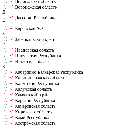
Вологодская область
Воронежская область
Д
Дагестан Республика
Е
Еврейская АО
З
Забайкальский край
И
Ивановская область
Ингушетия Республика
Иркутская область
К
Кабардино-Балкарская Республика
Калининградская область
Калмыкия Республика
Калужская область
Камчатский край
Карелия Республика
Кемеровская область
Кировская область
Коми Республика
Костромская область