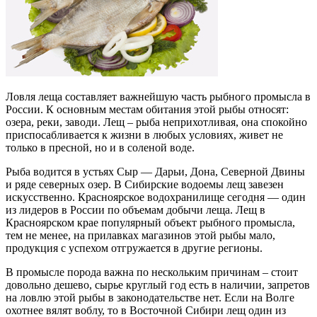
Ловля леща составляет важнейшую часть рыбного промысла в
России. К основным местам обитания этой рыбы относят:
озера, реки, заводи. Лещ – рыба неприхотливая, она спокойно
приспосабливается к жизни в любых условиях, живет не
только в пресной, но и в соленой воде.
Рыба водится в устьях Сыр — Дарьи, Дона, Северной Двины
и ряде северных озер. В Сибирские водоемы лещ завезен
искусственно. Красноярское водохранилище сегодня — один
из лидеров в России по объемам добычи леща. Лещ в
Красноярском крае популярный объект рыбного промысла,
тем не менее, на прилавках магазинов этой рыбы мало,
продукция с успехом отгружается в другие регионы.
В промысле порода важна по нескольким причинам – стоит
довольно дешево, сырье круглый год есть в наличии, запретов
на ловлю этой рыбы в законодательстве нет. Если на Волге
охотнее вялят воблу, то в Восточной Сибири лещ один из