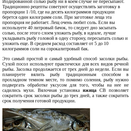
Йодированной солью рыбу ни в коем случае не пересыпают.
Традиционно рецепты советуют осуществлять заготовку в
пропорции 1 /10, где на десять килограммов продукции
берется один килограмм соли. При заготовке леща эта
пропорция не работает. Лещ очень любит соль. Если вы
используете 40 литровый бачок, то следует дно засыпать
солью, после этого слоем уложить рыбу, в идеале, лучше
укладывать рыбу головой в одну сторону, пересыпать солью и
уложить еще. В среднем расход составляет от 5 до 10
килограммов соли на сорокалитровый бак.
Это самый простой и самый удобный способ засолки рыбы.
Сухой посол используют практически для всех видов речной
рыбы. Засолка продолжается от трех дней до недели. Если вы
планируете вялить рыбу традиционным способом в
прохладном темном месте, то помимо соления, рыбу нужно
подвергать обработке уксусом для того, чтобы на нее не
садились мухи. Вялочная установка
ижица
CВ позволяет
сократить срок засолки рыбы до трех дней, а также сократить
срок получения готовой продукции.