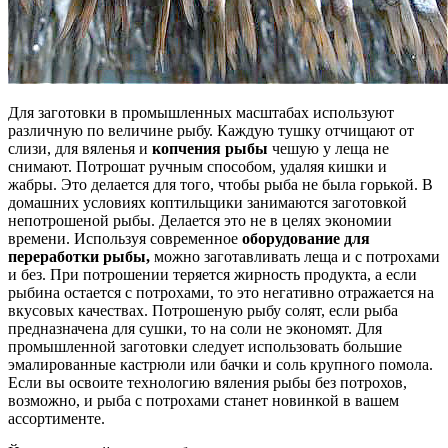
Для заготовки в промышленных масштабах используют
различную по величине рыбу. Каждую тушку отчищают от
слизи, для вяленья и
копчения рыбы
чешую у леща не
снимают. Потрошат ручным способом, удаляя кишки и
жабры. Это делается для того, чтобы рыба не была горькой. В
домашних условиях коптильщики занимаются заготовкой
непотрошеной рыбы. Делается это не в целях экономии
времени. Используя современное
оборудование для
переработки рыбы,
можно заготавливать леща и с потрохами
и без. При потрошении теряется жирность продукта, а если
рыбина остается с потрохами, то это негативно отражается на
вкусовых качествах. Потрошеную рыбу солят, если рыба
предназначена для сушки, то на соли не экономят. Для
промышленной заготовки следует использовать большие
эмалированные кастрюли или бачки и соль крупного помола.
Если вы освоите технологию вяления рыбы без потрохов,
возможно, и рыба с потрохами станет новинкой в вашем
ассортименте.