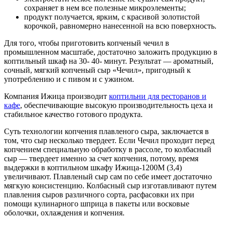
сохраняет в нем все полезные микроэлементы;
продукт получается, ярким, с красивой золотистой
корочкой, равномерно нанесенной на всю поверхность.
Для того, чтобы приготовить копченый чечил в
промышленном масштабе, достаточно заложить продукцию в
коптильный шкаф на 30- 40- минут. Результат — ароматный,
сочный, мягкий копченый сыр «Чечил», пригодный к
употреблению и с пивом и с ужином.
Компания Ижица производит
коптильни для ресторанов и
кафе
, обеспечивающие высокую производительность цеха и
стабильное качество готового продукта.
Суть технологии копчения плавленого сыра, заключается в
том, что сыр несколько твердеет. Если Чечил проходит перед
копчением специальную обработку в рассоле, то колбасный
сыр — твердеет именно за счет копчения, потому, время
выдержки в коптильном шкафу Ижица-1200М (3,4)
увеличивают. Плавленый сыр сам по себе имеет достаточно
мягкую консистенцию. Колбасный сыр изготавливают путем
плавления сыров различного сорта, расфасовки их при
помощи кулинарного шприца в пакеты или восковые
оболочки, охлаждения и копчения.