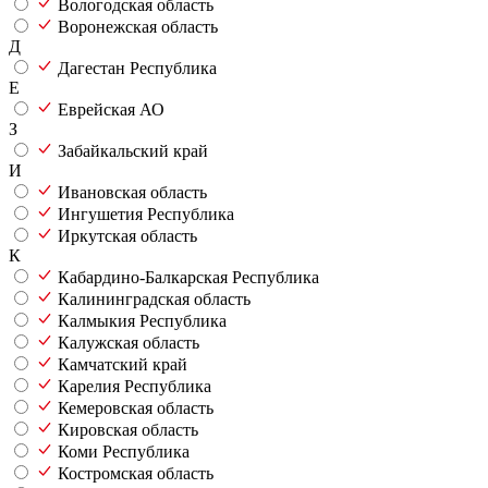
Вологодская область
Воронежская область
Д
Дагестан Республика
Е
Еврейская АО
З
Забайкальский край
И
Ивановская область
Ингушетия Республика
Иркутская область
К
Кабардино-Балкарская Республика
Калининградская область
Калмыкия Республика
Калужская область
Камчатский край
Карелия Республика
Кемеровская область
Кировская область
Коми Республика
Костромская область