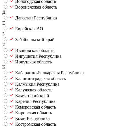
Вологодская область
Воронежская область
Д
Дагестан Республика
Е
Еврейская АО
З
Забайкальский край
И
Ивановская область
Ингушетия Республика
Иркутская область
К
Кабардино-Балкарская Республика
Калининградская область
Калмыкия Республика
Калужская область
Камчатский край
Карелия Республика
Кемеровская область
Кировская область
Коми Республика
Костромская область