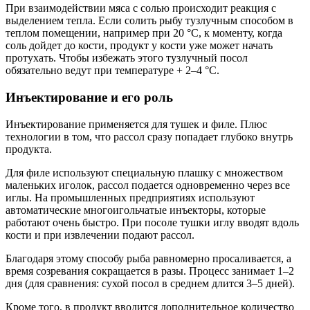
При взаимодействии мяса с солью происходит реакция с
выделением тепла. Если солить рыбу тузлучным способом в
теплом помещении, например при 20 °C, к моменту, когда
соль дойдет до кости, продукт у кости уже может начать
протухать. Чтобы избежать этого тузлучный посол
обязательно ведут при температуре + 2–4 °C.
Инъектирование и его роль
Инъектирование применяется для тушек и филе. Плюс
технологии в том, что рассол сразу попадает глубоко внутрь
продукта.
Для филе используют специальную плашку с множеством
маленьких иголок, рассол подается одновременно через все
иглы. На промышленных предприятиях используют
автоматические многоигольчатые инъекторы, которые
работают очень быстро. При посоле тушки иглу вводят вдоль
кости и при извлечении подают рассол.
Благодаря этому способу рыба равномерно просаливается, а
время созревания сокращается в разы. Процесс занимает 1–2
дня (для сравнения: сухой посол в среднем длится 3–5 дней).
Кроме того, в продукт вводится дополнительное количество