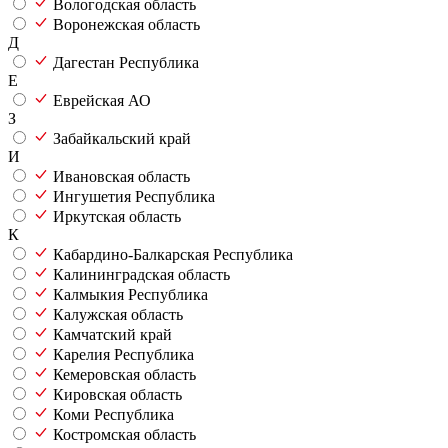
Вологодская область
Воронежская область
Д
Дагестан Республика
Е
Еврейская АО
З
Забайкальский край
И
Ивановская область
Ингушетия Республика
Иркутская область
К
Кабардино-Балкарская Республика
Калининградская область
Калмыкия Республика
Калужская область
Камчатский край
Карелия Республика
Кемеровская область
Кировская область
Коми Республика
Костромская область