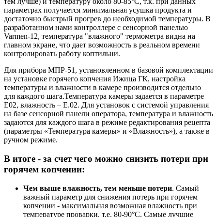
тем лучше) и температуру около 80-85°С, т.к. при данных
параметрах получается минимальная усушка продукта и
достаточно быстрый прогрев до необходимой температуры. В
разработанном нами контроллере с сенсорной панелью
Varmen-12, температура "влажного" термометра видна на
главном экране, что дает возможность в реальном времени
контролировать работу коптильни.
Для прибора МПР-51, установленном в базовой комплектации
на установке горячего копчения Ижица ГК, настройка
температуры и влажности в камере производится отдельно
для каждого шага.Температура камеры задается в параметре
Е02, влажность – Е.02. Для установок с системой управления
на базе сенсорной панели оператора, температура и влажность
задаются для каждого шага в режиме редактирования рецепта
(параметры «Температура камеры» и «Влажность»), а также в
ручном режиме.
В итоге - за счет чего можно снизить потери при
горячем копчении:
Чем выше влажность, тем меньше потери
. Самый
важный параметр для снижения потерь при горячем
копчении - максимальная возможная влажность при
температуре проварки, т.е. 80-90°С. Самые лучшие