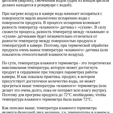
фитилем (марлей), смоченным водой (один из концов фитиля
должен находится в резервуаре с водой).
При нагреве воздуха в камере вода начинает испаряться с
поверхности марли аналогично испарению воды с
поверхности продукта. В процессе испарения возникает
разность температур «влажного» датчика с «сухим». В силу
схожести процесса, разность температур между «влажным» и
«сухим» датчиками будет незначительно отличаться от
разности температур между поверхностью продукта и
температурой в камере. Поэтому, при термической обработке
продукта очень важна температура «влажного» датчика (или
показатель относительной влажности воздуха).
По сути, температура влажного термометра - это теоретически
максимальная температура, которую может достигнуть
продукт в сердцевине при текущих параметрах работы
камеры. И как показала практика, продукт, в котором
присутствует достаточное количество воды, не может
прогреться выше температуры «влажного» термометра (или
делает это очень долго, пока не потеряет всю влагу внутри).
Поэтому для прогрева продукта до 72°С необходимо, чтобы
температура влажного термометра была выше 72°С.
Как описано выше, температура влажного термометра
является функцией двух величин, т.е. температуры в камере и