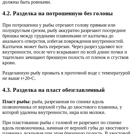
должны быть ровными.
4.2. Разделка на потрошенную без головы
При потрошении у рыбы отрезают голову прямым или
полукруглым срезом, рыбу аккуратно разрезают посередине
брюшка между грудными плавниками от калтычка до
анального отверстия, избегая повреждения внутренностей.
Калтычок может быть перерезан. Через разрез удаляют все
внутренности, после чего вскрывают по всей длине почки и
тщательно зачищают брюшную полость от пленок и сгустков
крови.
Разделанную рыбу промыть в проточной воде с температурой
не выше t+20◦С.
4.3. Разделка на пласт обезглавленный
Пласт рыбы
: рыба, разрезанная по спинке вдоль
позвоночника от верхней губы до хвостового плавника, у
которой удалены внутренности, икра или молоки.
При пластовании рыбы с головой ее разрезают по спинке
вдоль позвоночника, начиная от верхней губы до хвостового
плавника, вскрывая при этом брюшную полость. В хвостовой