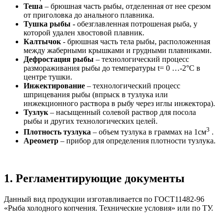
Теша
– брюшная часть рыбы, отделенная от нее срезом
от приголовка до анального плавника.
Тушка рыбы -
обезглавленная потрошеная рыба, у
которой удален хвостовой плавник.
Калтычок
-
брюшная часть тела рыбы, расположенная
между жаберными крышками и грудными плавниками.
Дефростация рыбы
– технологический процесс
размораживания рыбы до температуры t= 0 …-2°С в
центре тушки.
Инжектирование
– технологический процесс
шприцевания рыбы (впрыск в тузлука или
инжекционного раствора в рыбу через иглы инжектора).
Тузлук
– насыщенный солевой раствор для посола
рыбы и других технологических целей.
3
Плотность тузлука
– объем тузлука в граммах на 1см
.
Ареометр
– прибор для определения плотности тузлука.
1. Регламентирующие документы
Данный вид продукции изготавливается по ГОСТ11482-96
«Рыба холодного копчения. Технические условия» или по ТУ.