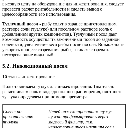
высокую цену на оборудование для инжектирования, следует
провести расчет рентабельности и сделать вывод о
целесообразности его использования.
Тузлучный посол
- рыбу солят в заранее приготовленном
растворе соли (тузлуке) или посольном растворе (соль с
добавлением других компонентов). Тузлучный посол дает
возможность осуществлять законченный посол до заданной
солености, увеличение веса рыбы после посола. Возможность
ускорить процесс созревания рыбы, а так же созревать
несозревающие виды рыб.
5.2. Инжекционный посол
1й этап – инжектирование.
Подготавливаем тузлук для инжектирования. Тщательно
размешиваем соль в воде до полного растворения, плотность
тузлука определяем при помощи ареометра.
Совет по
Перед инжектированием тузлук
приготовлению
нужно профильтровать через
тузлука
марлевый фильтр, т.к.
нерастворившиеся частицы соли