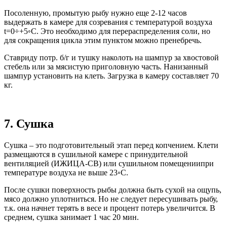
Посоленную, промытую рыбу нужно еще 2-12 часов
выдержать в камере для созревания с температурой воздуха
t=0÷+5◦С. Это необходимо для перераспределения соли, но
для сокращения цикла этим пунктом можно пренебречь.
Ставриду потр. б/г и тушку наколоть на шампур за хвостовой
стебель или за мясистую приголовную часть. Нанизанный
шампур установить на клеть. Загрузка в камеру составляет 70
кг.
7. Сушка
Сушка – это подготовительный этап перед копчением. Клети
размещаются в сушильной камере с принудительной
вентиляцией (ИЖИЦА-СВ) или сушильном помещениипри
температуре воздуха не выше 23◦С.
После сушки поверхность рыбы должна быть сухой на ощупь,
мясо должно уплотниться. Но не следует пересушивать рыбу,
т.к. она начнет терять в весе и процент потерь увеличится. В
среднем, сушка занимает 1 час 20 мин.