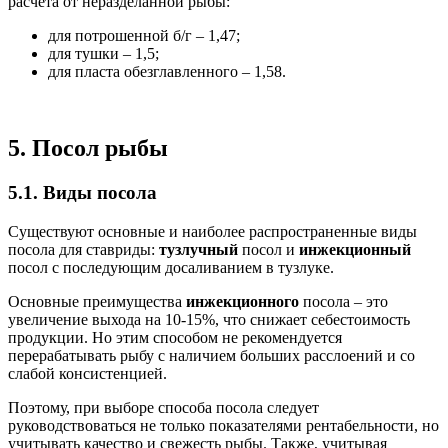
расчета от неразделанной рыбы:
для потрошенной б/г – 1,47;
для тушки – 1,5;
для пласта обезглавленного – 1,58.
5. Посол рыбы
5.1. Виды посола
Существуют основные и наиболее распространенные виды
посола для ставриды:
тузлучный
посол и
инжекционный
посол с последующим досаливанием в тузлуке.
Основные преимущества
инжекционного
посола – это
увеличение выхода на 10-15%, что снижает себестоимость
продукции. Но этим способом не рекомендуется
перерабатывать рыбу с наличием больших расслоений и со
слабой консистенцией.
Поэтому, при выборе способа посола следует
руководствоваться не только показателями рентабельности, но
учитывать качество и свежесть рыбы. Также, учитывая