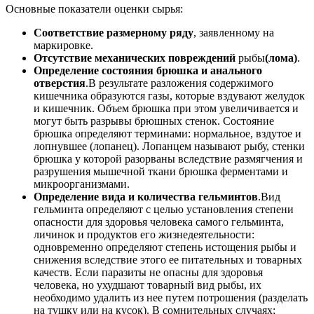
Основные показатели оценки сырья:
Соответствие размерному ряду
, заявленному на
маркировке.
Отсутствие механических повреждений
рыбы
(лома)
.
Определение состояния брюшка и анального
отверстия
.В результате разложения содержимого
кишечника образуются газы, которые вздувают желудок
и кишечник. Объем брюшка при этом увеличивается и
могут быть разрывы брюшных стенок. Состояние
брюшка определяют терминами: нормальное, вздутое и
лопнувшее (лопанец). Лопанцем называют рыбу, стенки
брюшка у которой разорваны вследствие размягчения и
разрушения мышечной ткани брюшка ферментами и
микроорганизмами.
Определение вида и количества гельминтов
.Вид
гельминта определяют с целью установления степени
опасности для здоровья человека самого гельминта,
личинок и продуктов его жизнедеятельности:
одновременно определяют степень истощения рыбы и
снижения вследствие этого ее питательных и товарных
качеств. Если паразиты не опасны для здоровья
человека, но ухудшают товарный вид рыбы, их
необходимо удалить из нее путем потрошения (разделать
на тушку или на кусок). В сомнительных случаях;