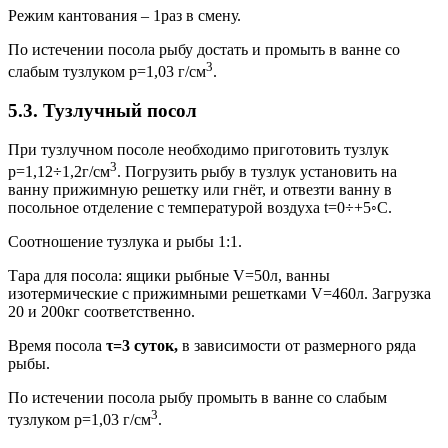
Режим кантования – 1раз в смену.
По истечении посола рыбу достать и промыть в ванне со
3
слабым тузлуком р=1,03 г/см
.
5.3. Тузлучный посол
При тузлучном посоле необходимо приготовить тузлук
3
р=1,12÷1,2г/см
. Погрузить рыбу в тузлук установить на
ванну прижимную решетку или гнёт, и отвезти ванну в
посольное отделение с температурой воздуха t=0÷+5◦С.
Соотношение тузлука и рыбы 1:1.
Тара для посола: ящики рыбные V=50л, ванны
изотермические с прижимными решетками V=460л. Загрузка
20 и 200кг соответственно.
Время посола
τ=3 суток,
в зависимости от размерного ряда
рыбы.
По истечении посола рыбу промыть в ванне со слабым
3
тузлуком р=1,03 г/см
.