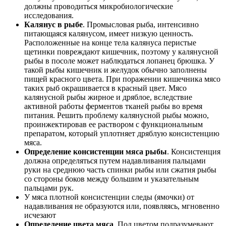
должны проводиться микробиологические
исследования.
Калянус в рыбе
. Промысловая рыба, интенсивно
питающаяся калянусом, имеет низкую ценность.
Расположенные на конце тела калянуса перистые
щетинки повреждают кишечник, поэтому у калянусной
рыбы в посоле может наблюдаться лопанец брюшка. У
такой рыбы кишечник и желудок обычно заполнены
пищей красного цвета. При поражении кишечника мясо
таких рыб окрашивается в красный цвет. Мясо
калянусной рыбы жирное и дряблое, вследствие
активной работы ферментов тканей рыбы во время
питания. Решить проблему калянусной рыбы можно,
проинжектировав ее раствором с функциональным
препаратом, который уплотняет дряблую консистенцию
мяса.
Определение консистенции мяса рыбы
. Консистенция
должна определяться путем надавливания пальцами
руки на среднюю часть спинки рыбы или сжатия рыбы
со стороны боков между большим и указательным
пальцами рук.
У мяса плотной консистенции следы (ямочки) от
надавливания не образуются или, появляясь, мгновенно
исчезают
Определение цвета мяса
. Под цветом подразумевают