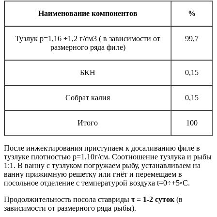
Наименование компонентов
%
Тузлук р=1,16 ÷1,2 г/см3 ( в зависимости от
99,7
размерного ряда филе)
БКН
0,15
Собрат калия
0,15
Итого
100
После инжектирования приступаем к досаливанию филе в
тузлуке плотностью р=1,10г/см. Соотношение тузлука и рыбы
1:1. В ванну с тузлуком погружаем рыбу, устанавливаем на
ванну прижимную решетку или гнёт и перемещаем в
посольное отделение с температурой воздуха t=0÷+5◦С.
Продолжительность посола ставриды
τ = 1-2 суток
(в
зависимости от размерного ряда рыбы).