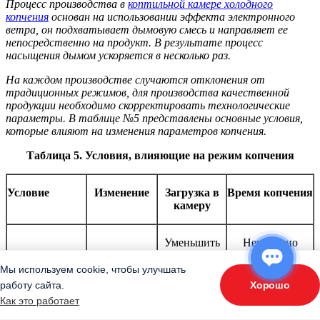
Процесс производства в
коптильной камере холодного
копчения
основан на использовании эффекта электронного
ветра, он подхватывает дымовую смесь и направляет ее
непосредственно на продукт. В результате процесс
насыщения дымом ускоряется в несколько раз.
На каждом производстве случаются отклонения от
традиционных режимов, для производства качественной
продукции необходимо скорректировать технологические
параметры. В таблице №5 представлены основные условия,
которые влияют на изменения параметров копчения.
Таблица 5. Условия, влияющие на режим копчения
Условие
Изменение
Загрузка в
Время копчения
камеру
Уменьшить
Неизменно
Размер рыбы
Увеличение
Мы используем cookie, чтобы улучшать
Неизменно
Увеличить
Хорошо
работу сайта.
ОТВЕТЬТЕ НА 3 ВОПРОСА
Как это работает
«Подберите оборудование»
Жирность