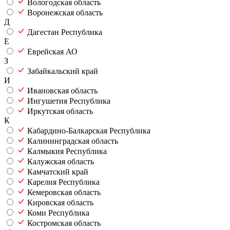
Вологодская область
Воронежская область
Д
Дагестан Республика
Е
Еврейская АО
З
Забайкальский край
И
Ивановская область
Ингушетия Республика
Иркутская область
К
Кабардино-Балкарская Республика
Калининградская область
Калмыкия Республика
Калужская область
Камчатский край
Карелия Республика
Кемеровская область
Кировская область
Коми Республика
Костромская область