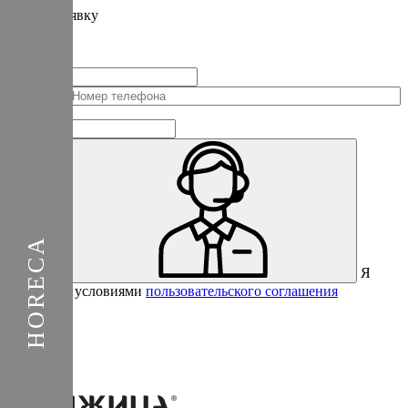
Подать
заявку
Заполните контактные данные, и мы отправим вам на WhatsApp
список с предприятиями, которые работают на термокамерах Varmen.
+1
Соединенные
Штаты
+1
Я
Отправить
согласен с условиями
пользовательского соглашения
Спасибо за вашу заявку!
В ближайшее время с вами
свяжется консультант.