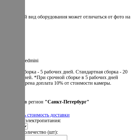
* итоговый вид оборудования может отличаться от фото на
сайте
Артикул: redmini
Cрочная сборка - 5 рабочих дней. Cтандартная сборка - 20
рабочих дней. *При срочной сборке в 5 рабочих дней
предусмотрена доплата 10% от стоимости камеры.
390 000 р.
Привезем в регион
"
Санкт-Петербург
"
Рассчитать стоимость доставки
Варианты электропитания:
Укажите количество (шт):
-
+