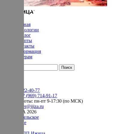
Главная
Технологии
Каталог
Рецепты
Контакты
Информация
Дилерам
YouTube
+7 (905) 222-40-77
Сервис:
+7 (969) 714-91-17
режим работы: пн-пт 9-17:30 (по МСК)
e-mail:
order@ijiza.ru
© ИЖИЦА 2026
Пользовательское
соглашение
Оферта НПП Ижица