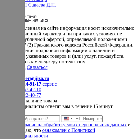
Оферта ИП Сакаева Д.Н.
* представленная на сайте информация носит исключительно
информационный характер и ни при каких условиях не
является публичной офертой, определяемой положениями
Статьи 437 (2) Гражданского кодекса Российской Федерации.
Для получения подробной информации о наличии и
стоимости указанных товаров и (или) услуг, пожалуйста,
обращайтесь к менеджеру по телефону.
Позвонить
Связаться
Контакты
E-mail:
order@ijiza.ru
+7 (969) 714-91-17
cервис
+7 (812) 467-42-10
+7 (905) 222-40-77
Уточнить наличие товара
Наши специалисты ответят вам в течение 15 минут
+1
Соединенные
Даю
согласие на обработку моих персональных данных
и
Штаты
подтверждаю, что
ознакомлен с Политикой
+1
конфиденциальности