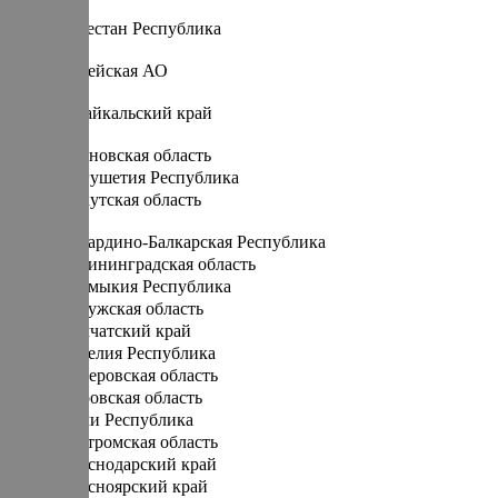
Д
Дагестан Республика
Е
Еврейская АО
З
Забайкальский край
И
Ивановская область
Ингушетия Республика
Иркутская область
К
Кабардино-Балкарская Республика
Калининградская область
Калмыкия Республика
Калужская область
Камчатский край
Карелия Республика
Кемеровская область
Кировская область
Коми Республика
Костромская область
Краснодарский край
Красноярский край