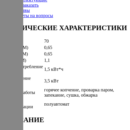
Как заказать
Отзывы
Ответы на вопросы
ТЕХНИЧЕСКИЕ ХАРАКТЕРИСТИКИ
Вес (КГ)
70
Ширина (М)
0,65
Глубина (М)
0,65
Высота (М)
1,1
Энергопотребление
1,5 кВт*ч
(КВт/Час)
Подключение
3,5 кВт
(КВт)
горячее копчение, проварка паром,
Режимы работы
запекание, сушка, обжарка
Степень
полуавтомат
автоматизации
ОПИСАНИЕ