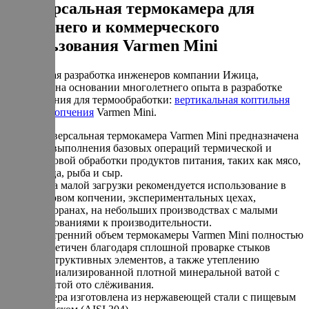
Универсальная термокамера для
домашнего и коммерческого
использования Varmen Mini
Уникальная разработка инженеров компании Ижица,
созданная на основании многолетнего опыта в разработке
оборудования для термообработки:
вертикальная коптильня
горячего копчения
Varmen Mini.
Универсальная термокамера Varmen Mini предназначена
для выполнения базовых операций термической и
дымовой обработки продуктов питания, таких как мясо,
птица, рыба и сыр.
Из-за малой загрузки рекомендуется использование в
бытовом копчении, экспериментальных цехах,
ресторанах, на небольших производствах с малыми
требованиями к производительности.
Внутренний объем термокамеры Varmen Mini полностью
герметичен благодаря сплошной проварке стыков
конструктивных элементов, а также утеплению
специализированной плотной минеральной ватой с
защитой ото слёживания.
Камера изготовлена из нержавеющей стали с пищевым