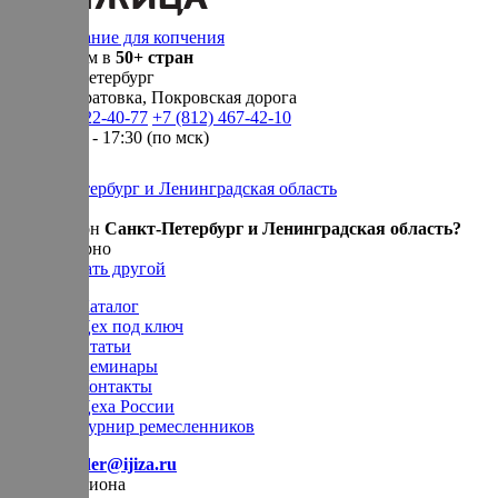
Оборудование для копчения
Доставляем в
50+ стран
г.
Санкт-Петербург
п. Новосаратовка, Покровская дорога
+7 (905) 222-40-77
+7 (812) 467-42-10
пн-пт 9:00 - 17:30 (по мск)
Санкт-Петербург и Ленинградская область
Ваш регион
Санкт-Петербург и Ленинградская область?
Да, все верно
Нет, выбрать другой
Каталог
Цех под ключ
Статьи
Семинары
Контакты
Цеха России
Турнир
ремесленников
E-mail:
order@ijiza.ru
Выбор региона