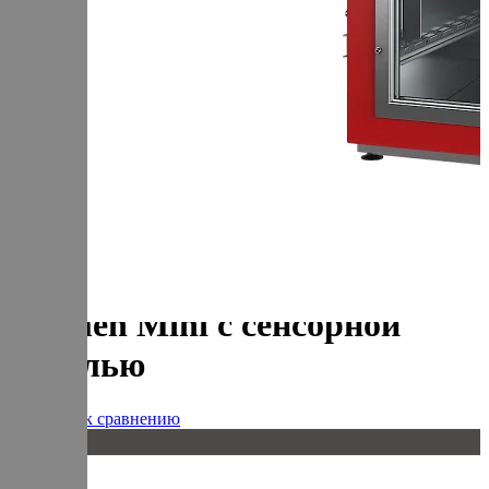
+7 (905) 222-40-77
+7 (812) 467-42-10
пн-пт 9:00 - 17:30 МСК
Корзина
В корзине
Итого :
1 237 000 р
Оформить заказ
Главная
Оборудование
Термокамера универсальная Varmen Mini с сенсорной
панелью
Термокамера универсальная
Varmen Mini с сенсорной
панелью
Добавить к сравнению
20 кг