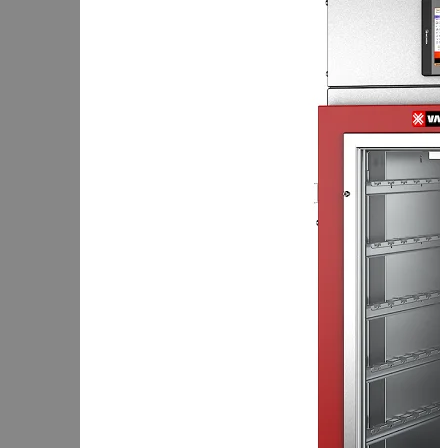
Чеченская Республика
Чувашская Республика
Я
Ямало-Ненецкий АО
Ярославская область
Сервис:
+7 (969) 714-91-17
Корзина
В корзине
Итого :
1 237 000 р
Оформить заказ
Оборудование для копчения
Каталог
Цех под ключ
Семинары
Контакты
Стать дилером
Цеха России