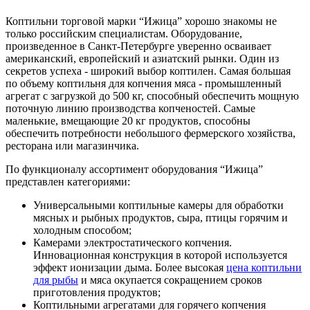
Коптильни торговой марки “Ижица” хорошо знакомы не
только российским специалистам. Оборудование,
произведенное в Санкт-Петербурге уверенно осваивает
американский, европейский и азиатский рынки. Один из
секретов успеха - широкий выбор коптилен. Самая большая
по объему коптильня для копчения мяса - промышленный
агрегат с загрузкой до 500 кг, способный обеспечить мощную
поточную линию производства копченостей. Самые
маленькие, вмещающие 20 кг продуктов, способны
обеспечить потребности небольшого фермерского хозяйства,
ресторана или магазинчика.
По функционалу ассортимент оборудования “Ижица”
представлен категориями:
Универсальными коптильные камеры для обработки
мясных и рыбных продуктов, сыра, птицы горячим и
холодным способом;
Камерами электростатического копчения.
Инновационная конструкция в которой используется
эффект ионизации дыма. Более высокая
цена коптильни
для рыбы
и мяса окупается сокращением сроков
приготовления продуктов;
Коптильными агрегатами для горячего копчения