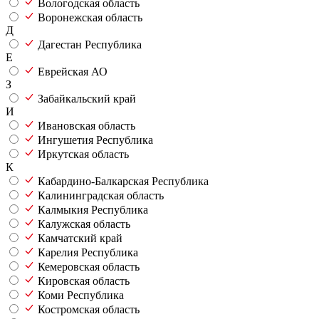
Вологодская область
Воронежская область
Д
Дагестан Республика
Е
Еврейская АО
З
Забайкальский край
И
Ивановская область
Ингушетия Республика
Иркутская область
К
Кабардино-Балкарская Республика
Калининградская область
Калмыкия Республика
Калужская область
Камчатский край
Карелия Республика
Кемеровская область
Кировская область
Коми Республика
Костромская область