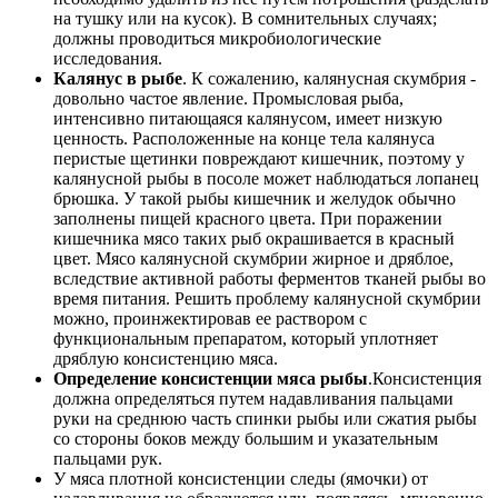
на тушку или на кусок). В сомнительных случаях;
должны проводиться микробиологические
исследования.
Калянус в рыбе
. К сожалению, калянусная скумбрия -
довольно частое явление. Промысловая рыба,
интенсивно питающаяся калянусом, имеет низкую
ценность. Расположенные на конце тела калянуса
перистые щетинки повреждают кишечник, поэтому у
калянусной рыбы в посоле может наблюдаться лопанец
брюшка. У такой рыбы кишечник и желудок обычно
заполнены пищей красного цвета. При поражении
кишечника мясо таких рыб окрашивается в красный
цвет. Мясо калянусной скумбрии жирное и дряблое,
вследствие активной работы ферментов тканей рыбы во
время питания. Решить проблему калянусной скумбрии
можно, проинжектировав ее раствором с
функциональным препаратом, который уплотняет
дряблую консистенцию мяса.
Определение консистенции мяса рыбы
.Консистенция
должна определяться путем надавливания пальцами
руки на среднюю часть спинки рыбы или сжатия рыбы
со стороны боков между большим и указательным
пальцами рук.
У мяса плотной консистенции следы (ямочки) от