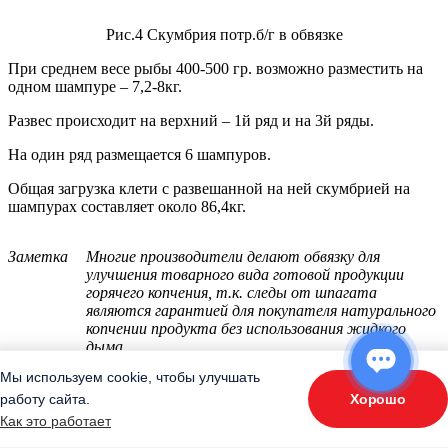
Рис.4 Скумбрия потр.б/г в обвязке
При среднем весе рыбы 400-500 гр. возможно разместить на
одном шампуре – 7,2-8кг.
Развес происходит на верхний – 1й ряд и на 3й ряды.
На один ряд размещается 6 шампуров.
Общая загрузка клети с развешанной на ней скумбрией на
шампурах составляет около 86,4кг.
Заметка
Многие производители делают обвязку для
улучшения товарного вида готовой продукции
горячего копчения, т.к. следы от шпагата
являются гарантией для покупателя натурального
копчении продукта без использования жидкого
дыма.
Мы используем cookie, чтобы улучшать
Вариант 2
– укладка на решетках. Рыбу можно не обвязывать.
Хорошо
работу сайта.
ОТВЕТЬТЕ НА 3 ВОПРОСА
Как это работает
«Подберите оборудование»
Разница в проценте потерь - примерно в 1%.