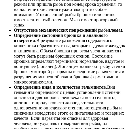
режим или пришла рыба под конец срока хранения, то
на наличие окисления нужно заострить особое
внимание. У окисленной рыбы брюшко или спинка
имеет желтоватый оттенок. Мясо имеет прогорклый
запах.
Отсутствие механических повреждений
рыбы
(лома)
.
Определение состояния брюшка и анального
отверстия
.В результате разложения содержимого
кишечника образуются газы, которые вздувают желудок
и кишечник. Объем брюшка при этом увеличивается и
могут быть разрывы брюшных стенок. Состояние
брюшка определяют терминами: нормальное, вздутое и
лопнувшее (лопанец). Лопанцем называют рыбу, стенки
брюшка у которой разорваны вследствие размягчения и
разрушения мышечной ткани брюшка ферментами и
микроорганизмами.
Определение вида и количества гельминтов
.Вид
гельминта определяют с целью установления степени
опасности для здоровья человека самого гельминта,
личинок и продуктов его жизнедеятельности:
одновременно определяют степень истощения рыбы и
снижения вследствие этого ее питательных и товарных
качеств. Если паразиты не опасны для здоровья
человека, но ухудшают товарный вид рыбы, их
необходимо удалить из нее путем потрошения (разделать