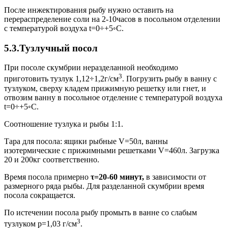
После инжектирования рыбу нужно оставить на
перераспределение соли на 2-10часов в посольном отделении
с температурой воздуха t=0÷+5◦С.
5.3.Тузлучный посол
При посоле скумбрии неразделанной необходимо
3
приготовить тузлук 1,12÷1,2г/см
. Погрузить рыбу в ванну с
тузлуком, сверху кладем прижимную решетку или гнет, и
отвозим ванну в посольное отделение с температурой воздуха
t=0÷+5◦С.
Соотношение тузлука и рыбы 1:1.
Тара для посола: ящики рыбные V=50л, ванны
изотермические с прижимными решетками V=460л. Загрузка
20 и 200кг соответственно.
Время посола примерно
τ=20-60 минут,
в зависимости от
размерного ряда рыбы. Для разделанной скумбрии время
посола сокращается.
По истечении посола рыбу промыть в ванне со слабым
3
тузлуком р=1,03 г/см
.