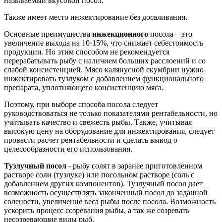
называемый вкусовой посол.
Также имеет место инжектирование без досаливания.
Основные преимущества
инжекционного
посола – это
увеличение выхода на 10-15%, что снижает себестоимость
продукции. Но этим способом не рекомендуется
перерабатывать рыбу с наличием больших расслоений и со
слабой консистенцией. Мясо калянусной скумбрии нужно
инжектировать тузлуком с добавлением функционального
препарата, уплотняющего консистенцию мяса.
Поэтому, при выборе способа посола следует
руководствоваться не только показателями рентабельности, но
учитывать качество и свежесть рыбы. Также, учитывая
высокую цену на оборудование для инжектирования, следует
провести расчет рентабельности и сделать вывод о
целесообразности его использования.
Тузлучный посол
- рыбу солят в заранее приготовленном
растворе соли (тузлуке) или посольном растворе (соль с
добавлением других компонентов). Тузлучный посол дает
возможность осуществлять законченный посол до заданной
солености, увеличение веса рыбы после посола. Возможность
ускорить процесс созревания рыбы, а так же созревать
несозревающие виды рыб.