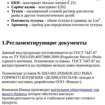
БКН
– консервант бензоат натрия Е 211.
Сорбат калия
– консервант Е202.
Тузлук
– насыщенный солевой раствор для посола
рыбы и других технологических целей.
3
Плотность тузлука
– объем тузлука в граммах на 1см
.
Ареометр
– прибор для определения плотности тузлука.
1.Регламентирующие документы
Данный вид продукции изготавливается по ГОСТ 7447-97
или по ТУ 9263-039-46973989-2009 (Разработан Нессе) «Рыба
горячего копчения. Технические условия». ГОСТ 7447-97 не
распространяется на скумбрию мелкую азаво-черноморскую.
Технические условия № 9263-002-29304028-2012 РЫБА
ГОРЯЧЕГО КОПЧЕНИЯ «ДЕЛИКАТЕСНАЯ» (входят в
комплект поставки, разработаны ООО «Ижица»).
Компания Ижица производит
коптильное оборудование для
малого бизнеса
, которое обеспечит высокую
производительность цеха и стабильное качество готового
продукта.