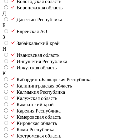
Вологодская область
Воронежская область
Д
Дагестан Республика
Е
Еврейская АО
З
Забайкальский край
И
Ивановская область
Ингушетия Республика
Иркутская область
К
Кабардино-Балкарская Республика
Калининградская область
Калмыкия Республика
Калужская область
Камчатский край
Карелия Республика
Кемеровская область
Кировская область
Коми Республика
Костромская область