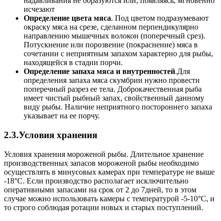
надавливания не образуются или, появляясь, мгновенно
исчезают
Определение цвета мяса
. Под цветом подразумевают
окраску мяса на срезе, сделанном перпендикулярно
направлению мышечных волокон (поперечный срез).
Потускнение или порозвение (покраснение) мяса в
сочетании с неприятным запахом характерно для pыбы,
находящейся в стадии порчи.
Определение запаха мяса и внутренностей
.Для
определения запаха мяса скумбрии нужно провести
поперечный разрез ее тела. Доброкачественная рыба
имеет чистый рыбный запах, свойственный данному
виду рыбы. Наличие неприятного постороннего запаха
указывает на ее порчу.
2.3.Условия хранения
Условия хранения мороженой рыбы. Длительное хранение
производственных запасов мороженой рыбы необходимо
осуществлять в минусовых камерах при температуре не выше
-18°С. Если производство располагает исключительно
оперативными запасами на срок от 2 до 7дней, то в этом
случае можно использовать камеры с температурой -5-10°С, и
то строго соблюдая ротации новых и старых поступлений.