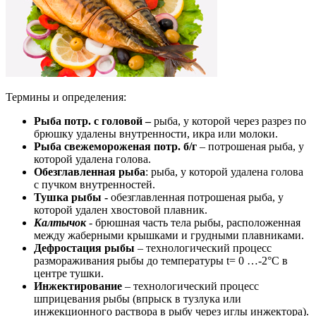
Термины и определения:
Рыба потр. с головой –
рыба, у которой через разрез по
брюшку удалены внутренности, икра или молоки.
Рыба свежемороженая потр. б/г
– потрошеная рыба, у
которой удалена голова.
Обезглавленная рыба
: рыба, у которой удалена голова
с пучком внутренностей.
Тушка рыбы -
обезглавленная потрошеная рыба, у
которой удален хвостовой плавник.
Калтычок
-
брюшная часть тела рыбы, расположенная
между жаберными крышками и грудными плавниками.
Дефростация рыбы
– технологический процесс
размораживания рыбы до температуры t= 0 …-2°С в
центре тушки.
Инжектирование
– технологический процесс
шприцевания рыбы (впрыск в тузлука или
инжекционного раствора в рыбу через иглы инжектора).