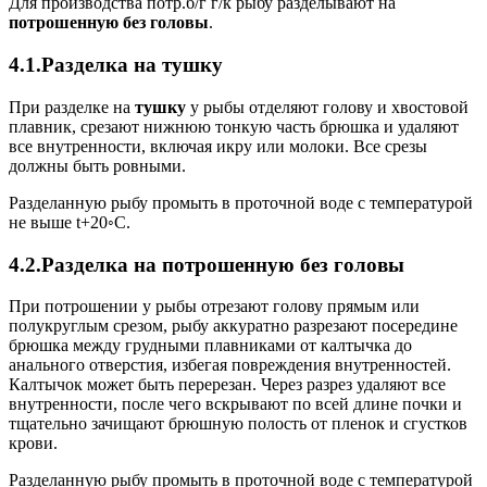
Для производства потр.б/г г/к рыбу разделывают на
потрошенную без головы
.
4.1.Разделка на тушку
При разделке на
тушку
у рыбы отделяют голову и хвостовой
плавник, срезают нижнюю тонкую часть брюшка и удаляют
все внутренности, включая икру или молоки. Все срезы
должны быть ровными.
Разделанную рыбу промыть в проточной воде с температурой
не выше t+20◦С.
4.2.Разделка на потрошенную без головы
При потрошении у рыбы отрезают голову прямым или
полукруглым срезом, рыбу аккуратно разрезают посередине
брюшка между грудными плавниками от калтычка до
анального отверстия, избегая повреждения внутренностей.
Калтычок может быть перерезан. Через разрез удаляют все
внутренности, после чего вскрывают по всей длине почки и
тщательно зачищают брюшную полость от пленок и сгустков
крови.
Разделанную рыбу промыть в проточной воде с температурой