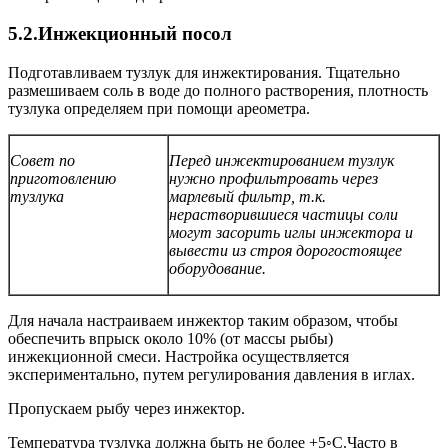
5.2.Инжекционный посол
Подготавливаем тузлук для инжектирования. Тщательно
размешиваем соль в воде до полного растворения, плотность
тузлука определяем при помощи ареометра.
Совет по
Перед инжектированием тузлук
приготовлению
нужно профильтровать через
тузлука
марлевый фильтр, т.к.
нерастворившиеся частицы соли
могут засорить иглы инжектора и
вывести из строя дорогостоящее
оборудование.
Для начала настраиваем инжектор таким образом, чтобы
обеспечить впрыск около 10% (от массы рыбы)
инжекционной смеси. Настройка осуществляется
экспериментально, путем регулирования давления в иглах.
Пропускаем рыбу через инжектор.
Температура тузлука должна быть не более +5◦С.Часто в