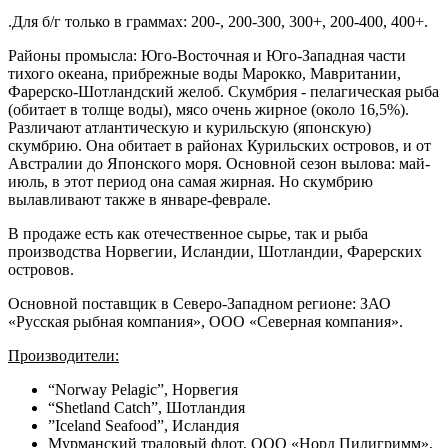
.Для б/г только в граммах: 200-, 200-300, 300+, 200-400, 400+.
Районы промысла: Юго-Восточная и Юго-Западная части
тихого океана, прибрежные воды Марокко, Мавритании,
Фарерско-Шотландский желоб. Скумбрия - пелагическая рыба
(обитает в толще воды), мясо очень жирное (около 16,5%).
Различают атлантическую и курильскую (японскую)
скумбрию. Она обитает в районах Курильских островов, и от
Австралии до Японского моря. Основной сезон вылова: май-
июль, в этот период она самая жирная. Но скумбрию
вылавливают также в январе-феврале.
В продаже есть как отечественное сырье, так и рыба
производства Норвегии, Исландии, Шотландии, Фарерских
островов.
Основной поставщик в Северо-Западном регионе: ЗАО
«Русская рыбная компания», ООО «Северная компания».
Производители:
“Norway Pelagic”, Норвегия
“Shetland Catch”, Шотландия
”Iceland Seafood”, Исландия
Мурманский траловый флот, ООО «Норд Пилигримм»,