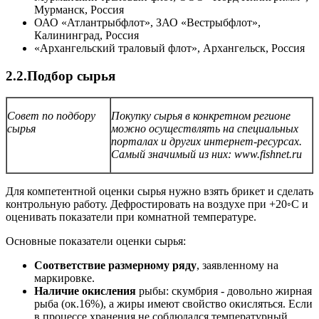
Мурманск, Россия
ОАО «Атлантрыбфлот», ЗАО «Вестрыбфлот»,
Калининград, Россия
«Архангельский траловый флот», Архангельск, Россия
2.2.Подбор сырья
Совет по подбору
Покупку сырья в конкретном регионе
сырья
можно осуществлять на специальных
порталах и других интернет-ресурсах.
Самый значимый из них:
www.fishnet.ru
Для компетентной оценки сырья нужно взять брикет и сделать
контрольную работу. Дефростировать на воздухе при +20◦С и
оценивать показатели при комнатной температуре.
Основные показатели оценки сырья:
Соответствие размерному ряду
, заявленному на
маркировке.
Наличие окисления
рыбы: скумбрия - довольно жирная
рыба (ок.16%), а жиры имеют свойство окисляться. Если
в процессе хранения не соблюдался температурный