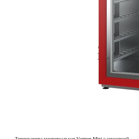
Термокамера универсальная Varmen Mini с сенсорной