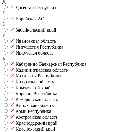
Д
Дагестан Республика
Е
Еврейская АО
З
Забайкальский край
И
Ивановская область
Ингушетия Республика
Иркутская область
К
Кабардино-Балкарская Республика
Калининградская область
Калмыкия Республика
Калужская область
Камчатский край
Карелия Республика
Кемеровская область
Кировская область
Коми Республика
Костромская область
Краснодарский край
Красноярский край