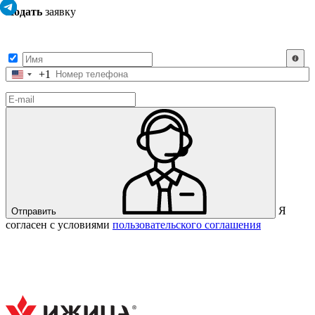
Подать
заявку
Заполните контактные данные, и мы отправим вам на WhatsApp
список с предприятиями, которые работают на термокамерах Varmen.
+1
Соединенные
Штаты
+1
Я
Отправить
согласен с условиями
пользовательского соглашения
Спасибо за вашу заявку!
В ближайшее время с вами
свяжется консультант.