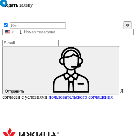
Подать
заявку
Заполните контактные данные, и мы отправим вам на WhatsApp
список с предприятиями, которые работают на термокамерах Varmen.
+1
Соединенные
Штаты
+1
Я
Отправить
согласен с условиями
пользовательского соглашения
Спасибо за вашу заявку!
В ближайшее время с вами
свяжется консультант.