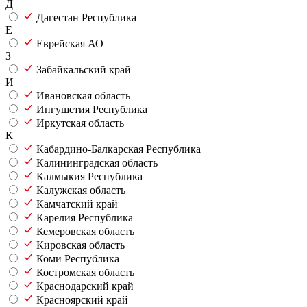
Д
Дагестан Республика
Е
Еврейская АО
З
Забайкальский край
И
Ивановская область
Ингушетия Республика
Иркутская область
К
Кабардино-Балкарская Республика
Калининградская область
Калмыкия Республика
Калужская область
Камчатский край
Карелия Республика
Кемеровская область
Кировская область
Коми Республика
Костромская область
Краснодарский край
Красноярский край