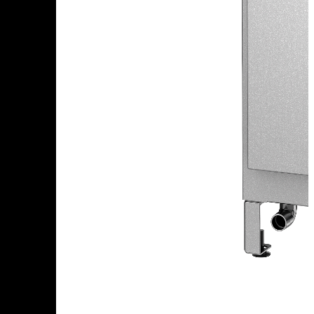
+7 (905) 222-40-77
+7 (812) 467-42-10
пн-пт 9:00 - 17:30 МСК
Корзина
В корзине
Итого :
1 237 000 р
Оформить заказ
Главная
Оборудование
Универсальная термокамера VARMEN UTM.250 с
фрикционным дымогенератором
Универсальная термокамера
VARMEN UTM.250 с
фрикционным
дымогенератором
Добавить к сравнению
250 л