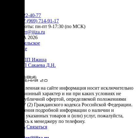
YouTube
+7 (905) 222-40-77
Сервис:
+7 (969) 714-91-17
режим работы: пн-пт 9-17:30 (по МСК)
e-mail:
order@ijiza.ru
© ИЖИЦА 2026
Пользовательское
соглашение
Оферта НПП Ижица
Оферта ИП Сакаева Д.Н.
* представленная на сайте информация носит исключительно
информационный характер и ни при каких условиях не
является публичной офертой, определяемой положениями
Статьи 437 (2) Гражданского кодекса Российской Федерации.
Для получения подробной информации о наличии и
стоимости указанных товаров и (или) услуг, пожалуйста,
обращайтесь к менеджеру по телефону.
Позвонить
Связаться
Контакты
E-mail:
order@ijiza.ru