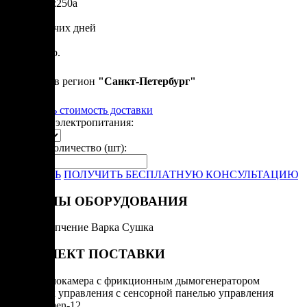
Артикул: z250a
от 50 рабочих дней
от
3 100 000 р.
Привезем в регион
"
Санкт-Петербург
"
Рассчитать стоимость доставки
Варианты электропитания:
Укажите количество (шт):
-
+
ЗАКАЗАТЬ
ПОЛУЧИТЬ БЕСПЛАТНУЮ КОНСУЛЬТАЦИЮ
РЕЖИМЫ ОБОРУДОВАНИЯ
Горячее копчение
Варка
Сушка
КОМПЛЕКТ ПОСТАВКИ
Термокамера с фрикционным дымогенератором
Блок управления с сенсорной панелью управления
Varmen-12