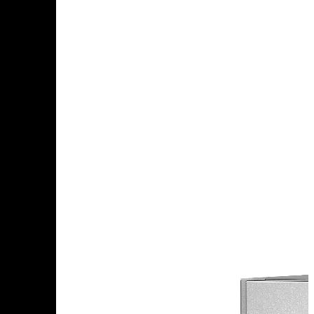
Саратовская область
Саха Республика — Якутия
Сахалинская область
Свердловская область
Северная Осетия — Алания Республика
Смоленская область
Т
Тамбовская область
Татарстан Республика
Тверская область
Томская область
Тульская область
Тыва Республика
Тюменская область
У
Удмуртская Республика
Ульяновская область
Х
Хабаровский край
Хакасия Республика
Ханты-Мансийский Автономный округ — Югра АО
Ч
Челябинская область