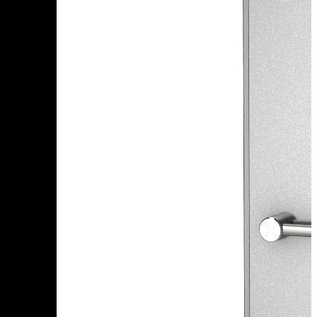
Чеченская Республика
Чувашская Республика
Я
Ямало-Ненецкий АО
Ярославская область
Сервис:
+7 (969) 714-91-17
Корзина
В корзине
Итого :
1 237 000 р
Оформить заказ
Оборудование для копчения
Каталог
Цех под ключ
Семинары
Контакты
Стать дилером
Цеха России