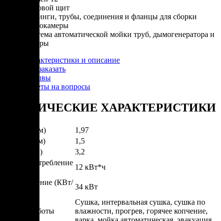
Силовой щит
Фитинги, трубы, соединения и фланцы для сборки
термокамеры
Система автоматической мойки труб, дымогенератора и
камеры
Характеристики и описание
Как заказать
Отзывы
Ответы на вопросы
ТЕХНИЧЕСКИЕ ХАРАКТЕРИСТИКИ
Ширина (м)
1,97
Глубина (м)
1,5
Высота (м)
3,2
Энергопотребление
12 кВт*ч
(КВт/ч)
Подключение (КВт/
34 кВт
ч)
Сушка, интервальная сушка, сушка по
Режим работы
влажности, прогрев, горячее копчение,
варка, мойка автоматическая, эвакуация