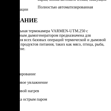
Степень
Полностью автоматизированная
автоматизации
ОПИСАНИЕ
Универсальная термокамера VARMEN-UTM.250 с
фрикционным дымогенератором предназначена для
выполнения всех базовых операций термической и дымовой
обработки продуктов питания, таких как мясо, птица, рыба,
сыр и другие.
Опции
Душирование
Паровое увлажнение
Паровой нагрев
Варка острым паром