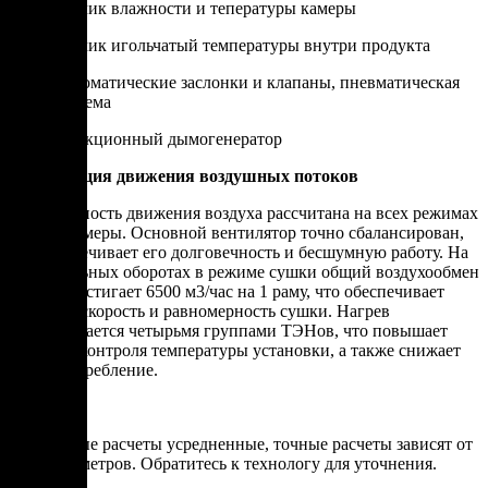
Датчик влажности и тепературы камеры
Датчик игольчатый температуры внутри продукта
Автоматические заслонки и клапаны, пневматическая
система
Фрикционный дымогенератор
Организация движения воздушных потоков
Равномерность движения воздуха рассчитана на всех режимах
работы камеры. Основной вентилятор точно сбалансирован,
что обеспечивает его долговечность и бесшумную работу. На
максимальных оборотах в режиме сушки общий воздухообмен
камеры достигает 6500 м3/час на 1 раму, что обеспечивает
высокую скорость и равномерность сушки. Нагрев
обеспечивается четырьмя группами ТЭНов, что повышает
точность контроля температуры установки, а также снижает
энергопотребление.
*Указанные расчеты усредненные, точные расчеты зависят от
ряда параметров. Обратитесь к технологу для уточнения.