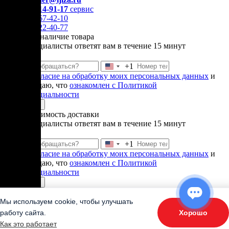
+7 (969) 714-91-17
cервис
+7 (812) 467-42-10
+7 (905) 222-40-77
Уточнить наличие товара
Наши специалисты ответят вам в течение 15 минут
+1
Соединенные
Даю
согласие на обработку моих персональных данных
и
Штаты
подтверждаю, что
ознакомлен с Политикой
+1
конфиденциальности
Отправить
Узнать стоимость доставки
Наши специалисты ответят вам в течение 15 минут
+1
Соединенные
Даю
согласие на обработку моих персональных данных
и
Штаты
подтверждаю, что
ознакомлен с Политикой
+1
конфиденциальности
Отправить
Спасибо!
В ближайшее время
Мы используем cookie, чтобы улучшать
наши менеджеры свяжутлься с
Хорошо
работу сайта.
ОТВЕТЬТЕ НА 3 ВОПРОСА
вами.
Как это работает
«Подберите оборудование»