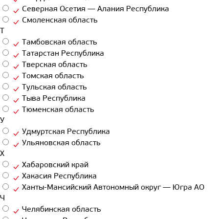
Северная Осетия — Алания Республика
Смоленская область
Т
Тамбовская область
Татарстан Республика
Тверская область
Томская область
Тульская область
Тыва Республика
Тюменская область
У
Удмуртская Республика
Ульяновская область
Х
Хабаровский край
Хакасия Республика
Ханты-Мансийский Автономный округ — Югра АО
Ч
Челябинская область