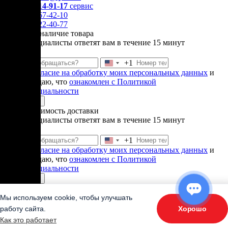
+7 (969) 714-91-17
cервис
+7 (812) 467-42-10
+7 (905) 222-40-77
Уточнить наличие товара
Наши специалисты ответят вам в течение 15 минут
+1
Соединенные
Даю
согласие на обработку моих персональных данных
и
Штаты
подтверждаю, что
ознакомлен с Политикой
+1
конфиденциальности
Отправить
Узнать стоимость доставки
Наши специалисты ответят вам в течение 15 минут
+1
Соединенные
Даю
согласие на обработку моих персональных данных
и
Штаты
подтверждаю, что
ознакомлен с Политикой
+1
конфиденциальности
Отправить
Спасибо!
В ближайшее время
Мы используем cookie, чтобы улучшать
наши менеджеры свяжутлься с
Хорошо
работу сайта.
ОТВЕТЬТЕ НА 3 ВОПРОСА
вами.
Как это работает
«Подберите оборудование»