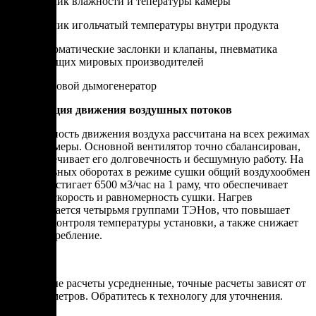
Датчик влажности и тепературы камеры
Датчик игольчатый температуры внутри продукта
Автоматические заслонки и клапаны, пневматика
ведущих мировых производителей
Щеповой дымогенератор
Организация движения воздушных потоков
Равномерность движения воздуха рассчитана на всех режимах
работы камеры. Основной вентилятор точно сбалансирован,
что обеспечивает его долговечность и бесшумную работу. На
максимальных оборотах в режиме сушки общий воздухообмен
камеры достигает 6500 м3/час на 1 раму, что обеспечивает
высокую скорость и равномерность сушки. Нагрев
обеспечивается четырьмя группами ТЭНов, что повышает
точность контроля температуры установки, а также снижает
энергопотребление.
*Указанные расчеты усредненные, точные расчеты зависят от
ряда параметров. Обратитесь к технологу для уточнения.