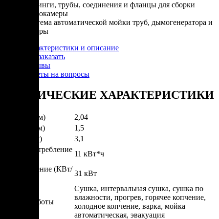
Фитинги, трубы, соединения и фланцы для сборки
термокамеры
Система автоматической мойки труб, дымогенератора и
камеры
Характеристики и описание
Как заказать
Отзывы
Ответы на вопросы
ТЕХНИЧЕСКИЕ ХАРАКТЕРИСТИКИ
Ширина (м)
2,04
Глубина (м)
1,5
Высота (м)
3,1
Энергопотребление
11 кВт*ч
(КВт/ч)
Подключение (КВт/
31 кВт
ч)
Сушка, интервальная сушка, сушка по
влажности, прогрев, горячее копчение,
Режим работы
холодное копчение, варка, мойка
автоматическая, эвакуация