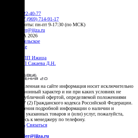
YouTube
+7 (905) 222-40-77
Сервис:
+7 (969) 714-91-17
режим работы: пн-пт 9-17:30 (по МСК)
e-mail:
order@ijiza.ru
© ИЖИЦА 2026
Пользовательское
соглашение
Оферта НПП Ижица
Оферта ИП Сакаева Д.Н.
* представленная на сайте информация носит исключительно
информационный характер и ни при каких условиях не
является публичной офертой, определяемой положениями
Статьи 437 (2) Гражданского кодекса Российской Федерации.
Для получения подробной информации о наличии и
стоимости указанных товаров и (или) услуг, пожалуйста,
обращайтесь к менеджеру по телефону.
Позвонить
Связаться
Контакты
E-mail:
order@ijiza.ru