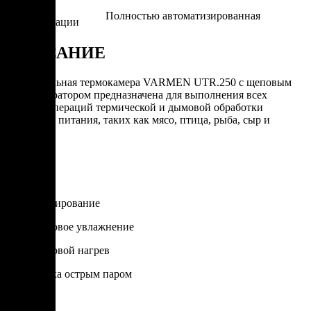
Степень
Полностью автоматизированная
автоматизации
ОПИСАНИЕ
Универсальная термокамера VARMEN UTR.250 с щеповым
дымогенератором предназначена для выполнения всех
базовых операций термической и дымовой обработки
продуктов питания, таких как мясо, птица, рыба, сыр и
другие.
Опции
Душирование
Паровое увлажнение
Паровой нагрев
Варка острым паром