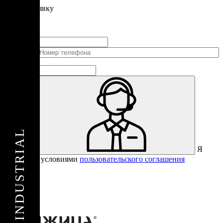
Подать
заявку
Заполните контактные данные, и мы отправим вам на WhatsApp
список с предприятиями, которые работают на термокамерах Varmen.
+1
Соединенные
Штаты
+1
Я
Отправить
согласен с условиями
пользовательского соглашения
Спасибо за вашу заявку!
В ближайшее время с вами
свяжется консультант.