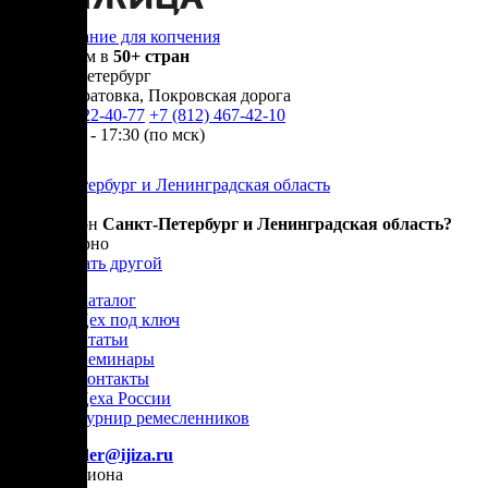
Оборудование для копчения
Доставляем в
50+ стран
г.
Санкт-Петербург
п. Новосаратовка, Покровская дорога
+7 (905) 222-40-77
+7 (812) 467-42-10
пн-пт 9:00 - 17:30 (по мск)
Санкт-Петербург и Ленинградская область
Ваш регион
Санкт-Петербург и Ленинградская область?
Да, все верно
Нет, выбрать другой
Каталог
Цех под ключ
Статьи
Семинары
Контакты
Цеха России
Турнир
ремесленников
E-mail:
order@ijiza.ru
Выбор региона