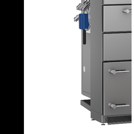
Чеченская Республика
Чувашская Республика
Я
Ямало-Ненецкий АО
Ярославская область
Сервис:
+7 (969) 714-91-17
Корзина
В корзине
Итого :
1 237 000 р
Оформить заказ
Оборудование для копчения
Каталог
Цех под ключ
Семинары
Контакты
Стать дилером
Цеха России