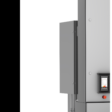
Саратовская область
Саха Республика — Якутия
Сахалинская область
Свердловская область
Северная Осетия — Алания Республика
Смоленская область
Т
Тамбовская область
Татарстан Республика
Тверская область
Томская область
Тульская область
Тыва Республика
Тюменская область
У
Удмуртская Республика
Ульяновская область
Х
Хабаровский край
Хакасия Республика
Ханты-Мансийский Автономный округ — Югра АО
Ч
Челябинская область