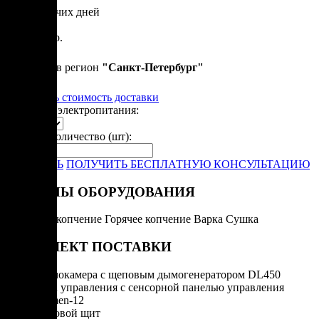
от 50 рабочих дней
от
4 300 000 р.
Привезем в регион
"
Санкт-Петербург
"
Рассчитать стоимость доставки
Варианты электропитания:
Укажите количество (шт):
-
+
ЗАКАЗАТЬ
ПОЛУЧИТЬ БЕСПЛАТНУЮ КОНСУЛЬТАЦИЮ
РЕЖИМЫ ОБОРУДОВАНИЯ
Холодное копчение
Горячее копчение
Варка
Сушка
КОМПЛЕКТ ПОСТАВКИ
Термокамера с щеповым дымогенератором DL450
Блок управления с сенсорной панелью управления
Varmen-12
Силовой щит