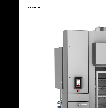
+7 (905) 222-40-77
+7 (812) 467-42-10
пн-пт 9:00 - 17:30 МСК
Корзина
В корзине
Итого :
1 237 000 р
Оформить заказ
Главная
Оборудование
Универсальная термокамера VARMEN UTR.250 с
щеповым дымогенератором DL450
Универсальная термокамера
VARMEN UTR.250 с
щеповым дымогенератором
DL450
Добавить к сравнению
250 кг