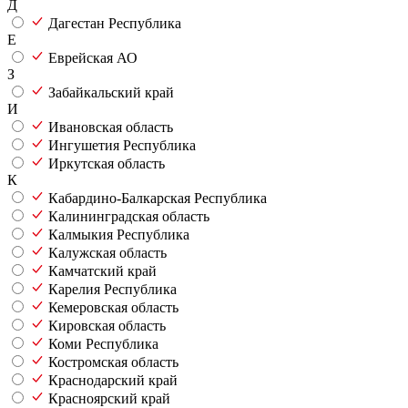
Д
Дагестан Республика
Е
Еврейская АО
З
Забайкальский край
И
Ивановская область
Ингушетия Республика
Иркутская область
К
Кабардино-Балкарская Республика
Калининградская область
Калмыкия Республика
Калужская область
Камчатский край
Карелия Республика
Кемеровская область
Кировская область
Коми Республика
Костромская область
Краснодарский край
Красноярский край