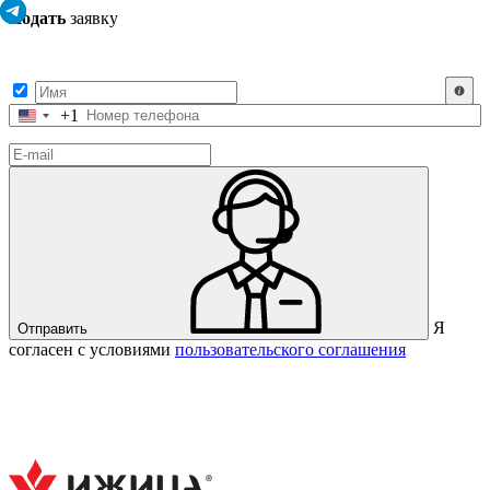
Подать
заявку
Заполните контактные данные, и мы отправим вам на WhatsApp
список с предприятиями, которые работают на термокамерах Varmen.
+1
Соединенные
Штаты
+1
Я
Отправить
согласен с условиями
пользовательского соглашения
Спасибо за вашу заявку!
В ближайшее время с вами
свяжется консультант.