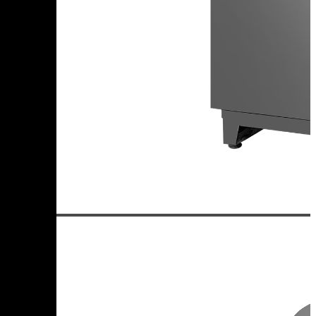
+7 (905) 222-40-77
+7 (812) 467-42-10
пн-пт 9:00 - 17:30 МСК
Корзина
В корзине
Итого :
1 237 000 р
Оформить заказ
Главная
Оборудование
Дегидратор DZ-48
Дегидратор DZ-48
Добавить к сравнению
90 кг