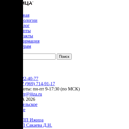
Главная
Технологии
Каталог
Рецепты
Контакты
Информация
Дилерам
YouTube
+7 (905) 222-40-77
Сервис:
+7 (969) 714-91-17
режим работы: пн-пт 9-17:30 (по МСК)
e-mail:
order@ijiza.ru
© ИЖИЦА 2026
Пользовательское
соглашение
Оферта НПП Ижица
Оферта ИП Сакаева Д.Н.