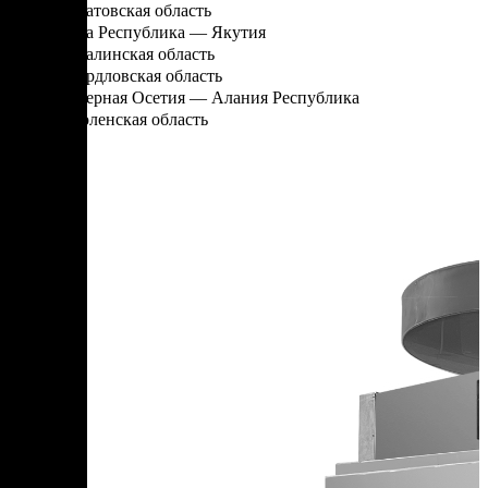
Саратовская область
Саха Республика — Якутия
Сахалинская область
Свердловская область
Северная Осетия — Алания Республика
Смоленская область
Т
Тамбовская область
Татарстан Республика
Тверская область
Томская область
Тульская область
Тыва Республика
Тюменская область
У
Удмуртская Республика
Ульяновская область
Х
Хабаровский край
Хакасия Республика
Ханты-Мансийский Автономный округ — Югра АО
Ч
Челябинская область