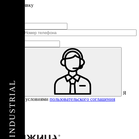
Подать
заявку
Заполните контактные данные, и мы отправим вам на WhatsApp
список с предприятиями, которые работают на термокамерах Varmen.
+1
Соединенные
Штаты
+1
Я
Отправить
согласен с условиями
пользовательского соглашения
Спасибо за вашу заявку!
В ближайшее время с вами
свяжется консультант.