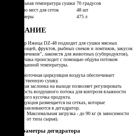
Максимальная температура сушки
70 градусов
Количество мест для сеток
48 шт
Объем камеры
475 л
ОПИСАНИЕ
Дегидратор Ижица DZ-48 подходит для сушки мясных
чипсов, овощей, фруктов, рыбных снеков и ломтиков, закусок
к пиву, “пивчиков”, лакомств для животных (субпродуктов),
грибов. Сушка происходит с помощью обдува потоком
воздуха заданной температуры.
Прямоточная циркуляция воздуха обеспечивает
качественную сушку.
Ручная заслонка на выходе позволяет регулировать
скорость воздушного потока для контроля влажности
каждого кусочка продукта.
Продукция размещается на сетках, которые
устанавливаются в дегидратор.
Максимальная загрузка - до 90 кг (в зависимости
от типа сырья).
Параметры дегидратора