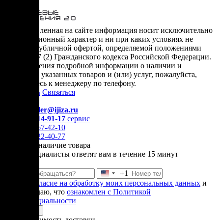
* представленная на сайте информация носит исключительно
информационный характер и ни при каких условиях не
является публичной офертой, определяемой положениями
Статьи 437 (2) Гражданского кодекса Российской Федерации.
Для получения подробной информации о наличии и
стоимости указанных товаров и (или) услуг, пожалуйста,
обращайтесь к менеджеру по телефону.
Позвонить
Связаться
Контакты
E-mail:
order@ijiza.ru
+7 (969) 714-91-17
cервис
+7 (812) 467-42-10
+7 (905) 222-40-77
Уточнить наличие товара
Наши специалисты ответят вам в течение 15 минут
+1
Соединенные
Даю
согласие на обработку моих персональных данных
и
Штаты
подтверждаю, что
ознакомлен с Политикой
+1
конфиденциальности
Отправить
Узнать стоимость доставки