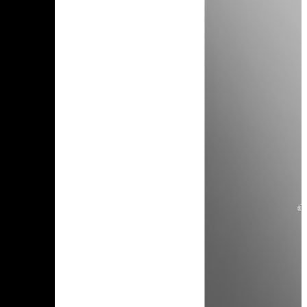
Чеченская Республика
Чувашская Республика
Я
Ямало-Ненецкий АО
Ярославская область
Сервис:
+7 (969) 714-91-17
Корзина
В корзине
Итого :
1 237 000 р
Оформить заказ
Оборудование для копчения
Каталог
Цех под ключ
Семинары
Контакты
Стать дилером
Цеха России