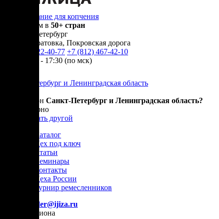
Оборудование для копчения
Доставляем в
50+ стран
г.
Санкт-Петербург
п. Новосаратовка, Покровская дорога
+7 (905) 222-40-77
+7 (812) 467-42-10
пн-пт 9:00 - 17:30 (по мск)
Санкт-Петербург и Ленинградская область
Ваш регион
Санкт-Петербург и Ленинградская область?
Да, все верно
Нет, выбрать другой
Каталог
Цех под ключ
Статьи
Семинары
Контакты
Цеха России
Турнир
ремесленников
E-mail:
order@ijiza.ru
Выбор региона