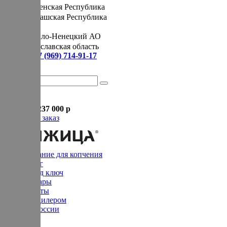
Чеченская Республика
Чувашская Республика
Я
Ямало-Ненецкий АО
Ярославская область
Сервис:
+7 (969) 714-91-17
Корзина
В корзине
Итого :
1 237 000 р
Оформить заказ
Оборудование для копчения
Каталог
Цех под ключ
Семинары
Контакты
Стать дилером
Цеха России