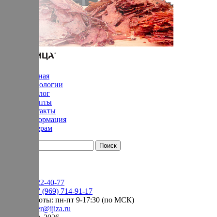
Главная
Технологии
Каталог
Рецепты
Контакты
Информация
Дилерам
YouTube
+7 (905) 222-40-77
Сервис:
+7 (969) 714-91-17
режим работы: пн-пт 9-17:30 (по МСК)
e-mail:
order@ijiza.ru