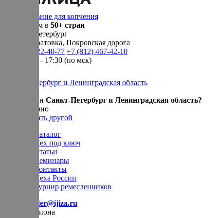
Оборудование для копчения
Доставляем в
50+ стран
г.
Санкт-Петербург
п. Новосаратовка, Покровская дорога
+7 (905) 222-40-77
+7 (812) 467-42-10
пн-пт 9:00 - 17:30 (по мск)
Санкт-Петербург и Ленинградская область
Ваш регион
Санкт-Петербург и Ленинградская область?
Да, все верно
Нет, выбрать другой
Каталог
Цех под ключ
Статьи
Семинары
Контакты
Цеха России
Турнир
ремесленников
E-mail:
order@ijiza.ru
Выбор региона