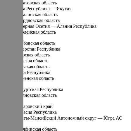
Саратовская область
Саха Республика — Якутия
Сахалинская область
Свердловская область
Северная Осетия — Алания Республика
Смоленская область
Т
Тамбовская область
Татарстан Республика
Тверская область
Томская область
Тульская область
Тыва Республика
Тюменская область
У
Удмуртская Республика
Ульяновская область
Х
Хабаровский край
Хакасия Республика
Ханты-Мансийский Автономный округ — Югра АО
Ч
Челябинская область