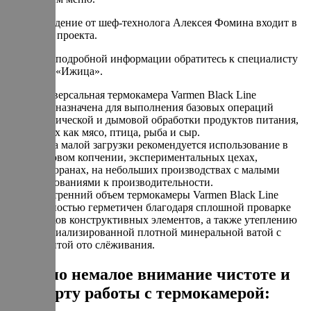
Сопровождение от шеф-технолога Алексея Фомина входит в
стоимость проекта.
Для более подробной информации обратитесь к специалисту
компании «Ижица».
Универсальная термокамера Varmen Black Line
предназначена для выполнения базовых операций
термической и дымовой обработки продуктов питания,
таких как мясо, птица, рыба и сыр.
Из-за малой загрузки рекомендуется использование в
бытовом копчении, экспериментальных цехах,
ресторанах, на небольших производствах с малыми
требованиями к производительности.
Внутренний объем термокамеры Varmen Black Line
полностью герметичен благодаря сплошной проварке
стыков конструктивных элементов, а также утеплению
специализированной плотной минеральной ватой с
защитой ото слёживания.
Уделено немалое внимание чистоте и
комфорту работы с термокамерой: