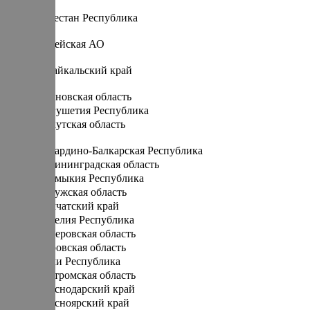
Д
Дагестан Республика
Е
Еврейская АО
З
Забайкальский край
И
Ивановская область
Ингушетия Республика
Иркутская область
К
Кабардино-Балкарская Республика
Калининградская область
Калмыкия Республика
Калужская область
Камчатский край
Карелия Республика
Кемеровская область
Кировская область
Коми Республика
Костромская область
Краснодарский край
Красноярский край