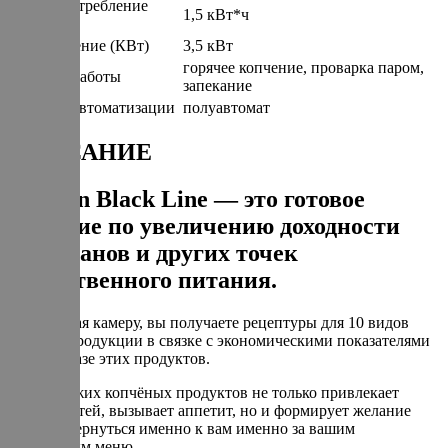
Энергопотребление
1,5 кВт*ч
(КВт/Час)
Подключение (КВт)
3,5 кВт
горячее копчение, проварка паром,
Режимы работы
запекание
Степень автоматизации
полуавтомат
ОПИСАНИЕ
Varmen Black Line — это готовое
решение по увеличению доходности
ресторанов и других точек
общественного питания.
Приобретая камеру, вы получаете рецептуры для 10 видов
готовой продукции в связке с экономическими показателями
блюд на базе этих продуктов.
Запах свежих копчёных продуктов не только привлекает
новых гостей, вызывает аппетит, но и формирует желание
клиента вернуться именно к вам именно за вашим
фирменным меню.