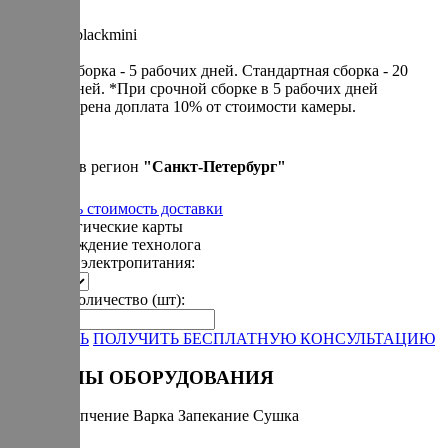
Артикул: blackmini
Cрочная сборка - 5 рабочих дней. Cтандартная сборка - 20
рабочих дней. *При срочной сборке в 5 рабочих дней
предусмотрена доплата 10% от стоимости камеры.
500 000 р.
Привезем в регион
"
Санкт-Петербург
"
Рассчитать стоимость доставки
+ технологические карты
+ сопровождение технолога
Варианты электропитания:
Укажите количество (шт):
-
+
ЗАКАЗАТЬ
ПОЛУЧИТЬ БЕСПЛАТНУЮ КОНСУЛЬТАЦИЮ
РЕЖИМЫ ОБОРУДОВАНИЯ
Горячее копчение
Варка
Запекание
Сушка