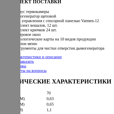
КОМПЛЕКТ ПОСТАВКИ
Корпус термокамеры
Дымогенератор щеповой
Блок управления с сенсорной панелью Varmen-12
Комплект вешалов, 12 шт.
Комплект крючков 24 шт.
Смотровое окно
Технологические карты на 10 видов продукции
Шаблон меню
Инструменты для чистки отверстия дымогенератора
Характеристики и описание
Как заказать
Отзывы
Ответы на вопросы
ТЕХНИЧЕСКИЕ ХАРАКТЕРИСТИКИ
Вес (КГ)
70
Ширина (М)
0,63
Глубина (М)
0,65
Высота (М)
1,1