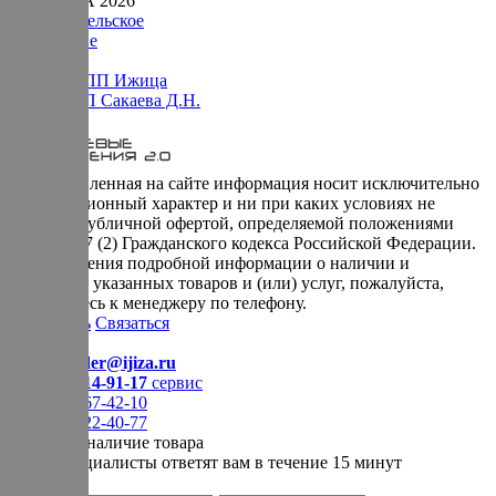
© ИЖИЦА 2026
Пользовательское
соглашение
Оферта НПП Ижица
Оферта ИП Сакаева Д.Н.
* представленная на сайте информация носит исключительно
информационный характер и ни при каких условиях не
является публичной офертой, определяемой положениями
Статьи 437 (2) Гражданского кодекса Российской Федерации.
Для получения подробной информации о наличии и
стоимости указанных товаров и (или) услуг, пожалуйста,
обращайтесь к менеджеру по телефону.
Позвонить
Связаться
Контакты
E-mail:
order@ijiza.ru
+7 (969) 714-91-17
cервис
+7 (812) 467-42-10
+7 (905) 222-40-77
Уточнить наличие товара
Наши специалисты ответят вам в течение 15 минут