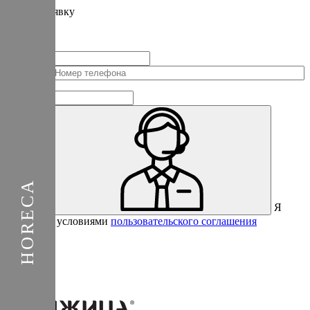
Подать
заявку
Заполните контактные данные, и мы отправим вам на WhatsApp
список с предприятиями, которые работают на термокамерах Varmen.
+1
Соединенные
Штаты
+1
Я
Отправить
согласен с условиями
пользовательского соглашения
Спасибо за вашу заявку!
В ближайшее время с вами
свяжется консультант.