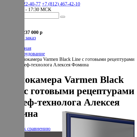
+7 (905) 222-40-77
+7 (812) 467-42-10
пн-пт 9:00 - 17:30 МСК
Корзина
В корзине
Итого :
1 237 000 р
Оформить заказ
Главная
Оборудование
Термокамера Varmen Black Line с готовыми рецептурами
от шеф-технолога Алексея Фомина
Термокамера Varmen Black
Line с готовыми рецептурами
от шеф-технолога Алексея
Фомина
Добавить к сравнению
20 кг