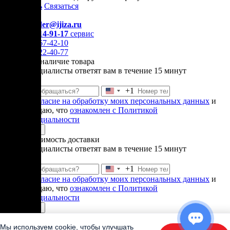
Позвонить
Связаться
Контакты
E-mail:
order@ijiza.ru
+7 (969) 714-91-17
cервис
+7 (812) 467-42-10
+7 (905) 222-40-77
Уточнить наличие товара
Наши специалисты ответят вам в течение 15 минут
+1
Соединенные
Даю
согласие на обработку моих персональных данных
и
Штаты
подтверждаю, что
ознакомлен с Политикой
+1
конфиденциальности
Отправить
Узнать стоимость доставки
Наши специалисты ответят вам в течение 15 минут
+1
Соединенные
Даю
согласие на обработку моих персональных данных
и
Штаты
подтверждаю, что
ознакомлен с Политикой
+1
конфиденциальности
Отправить
Спасибо!
В ближайшее время
Мы используем cookie, чтобы улучшать