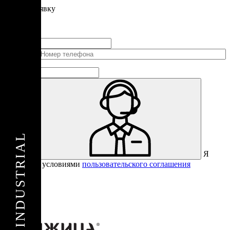
Подать
заявку
Заполните контактные данные, и мы отправим вам на WhatsApp
список с предприятиями, которые работают на термокамерах Varmen.
+1
Соединенные
Штаты
+1
Я
Отправить
согласен с условиями
пользовательского соглашения
Спасибо за вашу заявку!
В ближайшее время с вами
свяжется консультант.