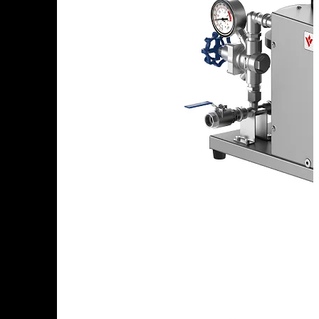
+7 (905) 222-40-77
+7 (812) 467-42-10
пн-пт 9:00 - 17:30 МСК
Корзина
В корзине
Итого :
1 237 000 р
Оформить заказ
Главная
Оборудование
МЕМБРАННЫЙ ИНЪЕКТОР на два поста МИ-2.2
МЕМБРАННЫЙ
ИНЪЕКТОР на два поста
МИ-2.2
Добавить к сравнению
11 кг