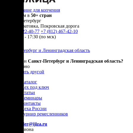
Оборудование для копчения
Доставляем в
50+ стран
г.
Санкт-Петербург
п. Новосаратовка, Покровская дорога
+7 (905) 222-40-77
+7 (812) 467-42-10
пн-пт 9:00 - 17:30 (по мск)
Санкт-Петербург и Ленинградская область
Ваш регион
Санкт-Петербург и Ленинградская область?
Да, все верно
Нет, выбрать другой
Каталог
Цех под ключ
Статьи
Семинары
Контакты
Цеха России
Турнир
ремесленников
E-mail:
order@ijiza.ru
Выбор региона