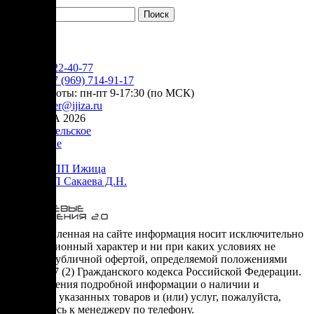
YouTube
+7 (905) 222-40-77
Сервис:
+7 (969) 714-91-17
режим работы: пн-пт 9-17:30 (по МСК)
e-mail:
order@ijiza.ru
© ИЖИЦА 2026
Пользовательское
соглашение
Оферта НПП Ижица
Оферта ИП Сакаева Д.Н.
* представленная на сайте информация носит исключительно
информационный характер и ни при каких условиях не
является публичной офертой, определяемой положениями
Статьи 437 (2) Гражданского кодекса Российской Федерации.
Для получения подробной информации о наличии и
стоимости указанных товаров и (или) услуг, пожалуйста,
обращайтесь к менеджеру по телефону.