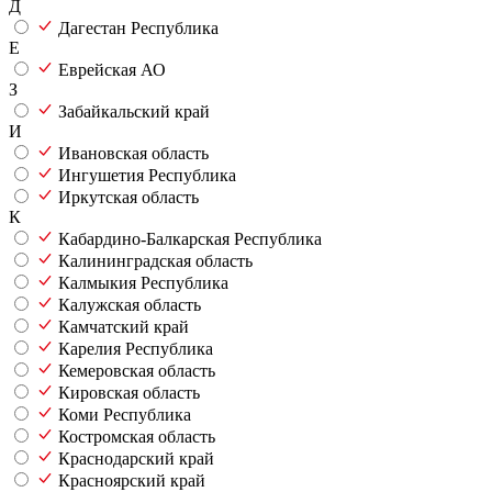
Д
Дагестан Республика
Е
Еврейская АО
З
Забайкальский край
И
Ивановская область
Ингушетия Республика
Иркутская область
К
Кабардино-Балкарская Республика
Калининградская область
Калмыкия Республика
Калужская область
Камчатский край
Карелия Республика
Кемеровская область
Кировская область
Коми Республика
Костромская область
Краснодарский край
Красноярский край