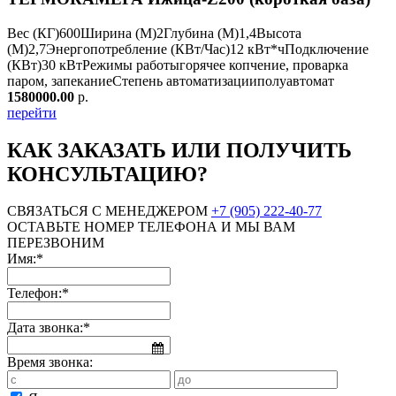
Вес (КГ)
600
Ширина (М)
2
Глубина (М)
1,4
Высота
(М)
2,7
Энергопотребление (КВт/Час)
12 кВт*ч
Подключение
(КВт)
30 кВт
Режимы работы
горячее копчение, проварка
паром, запекание
Степень автоматизации
полуавтомат
1580000.00
р.
перейти
КАК ЗАКАЗАТЬ ИЛИ ПОЛУЧИТЬ
КОНСУЛЬТАЦИЮ?
СВЯЗАТЬСЯ С МЕНЕДЖЕРОМ
+7 (905) 222-40-77
ОСТАВЬТЕ НОМЕР ТЕЛЕФОНА И МЫ ВАМ
ПЕРЕЗВОНИМ
Имя:*
Телефон:*
Дата звонка:*
Время звонка: