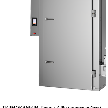
ТЕРМОКАМЕРА Ижица-Z200 (короткая база)