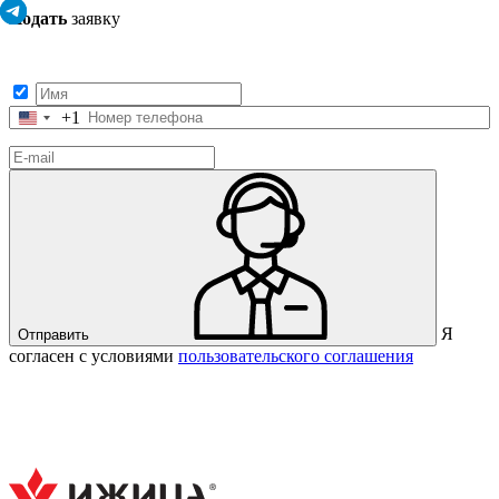
Подать
заявку
Заполните контактные данные, и мы отправим вам на WhatsApp
список с предприятиями, которые работают на термокамерах Varmen.
+1
Соединенные
Штаты
+1
Я
Отправить
согласен с условиями
пользовательского соглашения
Спасибо за вашу заявку!
В ближайшее время с вами
свяжется консультант.