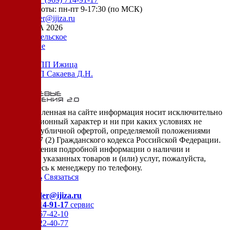
режим работы: пн-пт 9-17:30 (по МСК)
e-mail:
order@ijiza.ru
© ИЖИЦА 2026
Пользовательское
соглашение
Оферта НПП Ижица
Оферта ИП Сакаева Д.Н.
* представленная на сайте информация носит исключительно
информационный характер и ни при каких условиях не
является публичной офертой, определяемой положениями
Статьи 437 (2) Гражданского кодекса Российской Федерации.
Для получения подробной информации о наличии и
стоимости указанных товаров и (или) услуг, пожалуйста,
обращайтесь к менеджеру по телефону.
Позвонить
Связаться
Контакты
E-mail:
order@ijiza.ru
+7 (969) 714-91-17
cервис
+7 (812) 467-42-10
+7 (905) 222-40-77