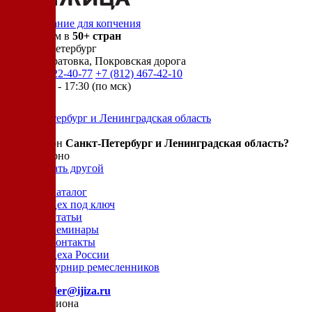
Оборудование для копчения
Доставляем в
50+ стран
г.
Санкт-Петербург
п. Новосаратовка, Покровская дорога
+7 (905) 222-40-77
+7 (812) 467-42-10
пн-пт 9:00 - 17:30 (по мск)
Санкт-Петербург и Ленинградская область
Ваш регион
Санкт-Петербург и Ленинградская область?
Да, все верно
Нет, выбрать другой
Каталог
Цех под ключ
Статьи
Семинары
Контакты
Цеха России
Турнир
ремесленников
E-mail:
order@ijiza.ru
Выбор региона