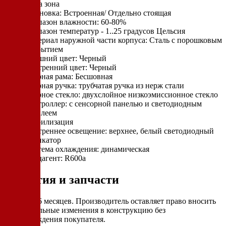
Одна зона
Установка: Встроенная/ Отдельно стоящая
Диапазон влажности: 60-80%
Диапазон температур - 1..25 градусов Цельсия
Материал наружной части корпуса: Сталь с порошковым
покрытием
Внешний цвет: Черный
Внутренний цвет: Черный
Дверная рама: Бесшовная
Дверная ручка: трубчатая ручка из нерж стали
Дверное стекло: двухслойное низкоэмиссионное стекло
Контроллер: с сенсорной панелью и светодиодным
дисплеем
Стерилизация
Внутреннее освещение: верхнее, белый светодиодный
индикатор
Система охлаждения: динамическая
Хладагент: R600a
Гарантия и запчасти
Гарантия 6 месяцев. Производитель оставляет право вносить
незначительные изменения в конструкцию без
предупреждения покупателя.