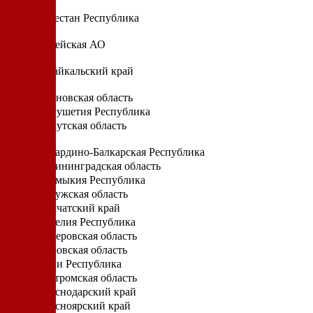
Д
Дагестан Республика
Е
Еврейская АО
З
Забайкальский край
И
Ивановская область
Ингушетия Республика
Иркутская область
К
Кабардино-Балкарская Республика
Калининградская область
Калмыкия Республика
Калужская область
Камчатский край
Карелия Республика
Кемеровская область
Кировская область
Коми Республика
Костромская область
Краснодарский край
Красноярский край