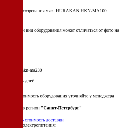
Шкаф для созревания мяса HURAKAN HKN-MA100
* итоговый вид оборудования может отличаться от фото на
сайте
Артикул: hkn-ma230
10 рабочих дней
от
157 154 р.
Точную стоимость оборудования уточняйте у менеджера
Привезем в регион
"
Санкт-Петербург
"
Рассчитать стоимость доставки
Варианты электропитания: