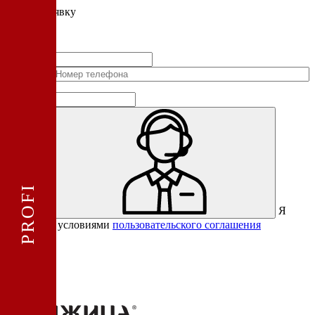
Подать
заявку
Заполните контактные данные, и мы отправим вам на WhatsApp
список с предприятиями, которые работают на термокамерах Varmen.
+1
Соединенные
Штаты
+1
Я
Отправить
согласен с условиями
пользовательского соглашения
Спасибо за вашу заявку!
В ближайшее время с вами
свяжется консультант.