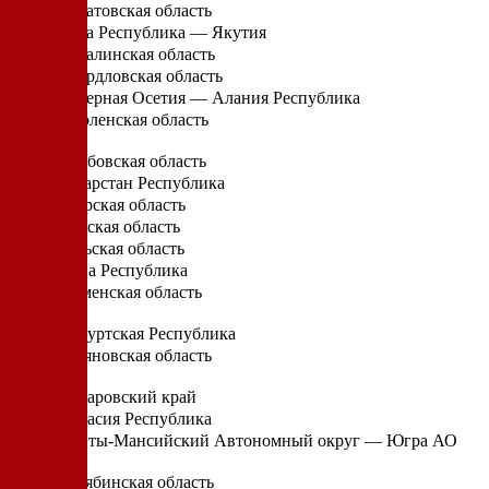
Саратовская область
Саха Республика — Якутия
Сахалинская область
Свердловская область
Северная Осетия — Алания Республика
Смоленская область
Т
Тамбовская область
Татарстан Республика
Тверская область
Томская область
Тульская область
Тыва Республика
Тюменская область
У
Удмуртская Республика
Ульяновская область
Х
Хабаровский край
Хакасия Республика
Ханты-Мансийский Автономный округ — Югра АО
Ч
Челябинская область