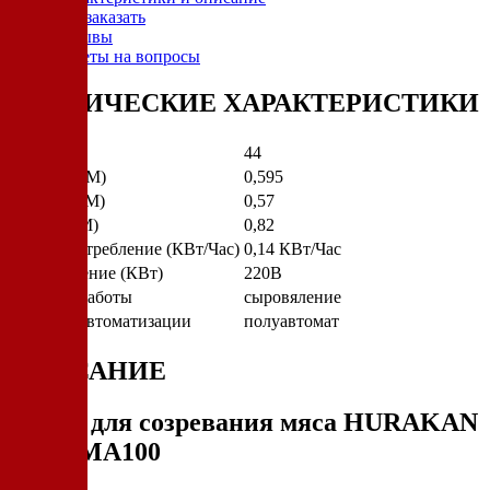
Как заказать
Отзывы
Ответы на вопросы
ТЕХНИЧЕСКИЕ ХАРАКТЕРИСТИКИ
Вес (КГ)
44
Ширина (М)
0,595
Глубина (М)
0,57
Высота (М)
0,82
Энергопотребление (КВт/Час)
0,14 КВт/Час
Подключение (КВт)
220В
Режимы работы
сыровяление
Степень автоматизации
полуавтомат
ОПИСАНИЕ
Шкаф для созревания мяса HURAKAN
HKN-MA100