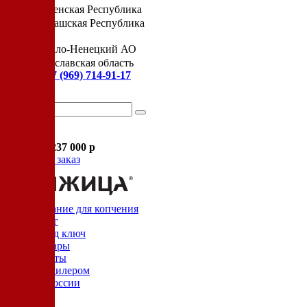
Чеченская Республика
Чувашская Республика
Я
Ямало-Ненецкий АО
Ярославская область
Сервис:
+7 (969) 714-91-17
Корзина
В корзине
Итого :
1 237 000 р
Оформить заказ
Оборудование для копчения
Каталог
Цех под ключ
Семинары
Контакты
Стать дилером
Цеха России