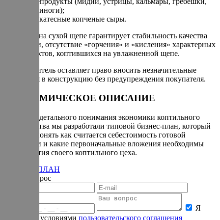
морепродукты (мидии, устрицы, кальмары, гребешки,
осьминоги);
деликатесные копченые сыры.
Копчение на сухой щепе гарантирует стабильность качества
продукции, отсутствие «горчения» и «кисления» характерных
для продуктов, коптившихся на увлажненной щепе.
Производитель оставляет право вносить незначительные
изменения в конструкцию без предупреждения покупателя.
ЭКОНОМИЧЕСКОЕ ОПИСАНИЕ
Для более детального понимания экономики коптильного
производства мы разработали типовой бизнес-план, который
поможет понять как считается себестоимость готовой
продукции и какие первоначальные вложения необходимы
для открытия своего коптильного цеха.
БИЗНЕС-ПЛАН
Задать вопрос
Я
согласен с условиями
пользовательского соглашения