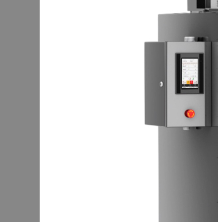
Чеченская Республика
Чувашская Республика
Я
Ямало-Ненецкий АО
Ярославская область
Сервис:
+7 (969) 714-91-17
Корзина
В корзине
Итого :
1 237 000 р
Оформить заказ
Оборудование для копчения
Каталог
Цех под ключ
Семинары
Контакты
Стать дилером
Цеха России