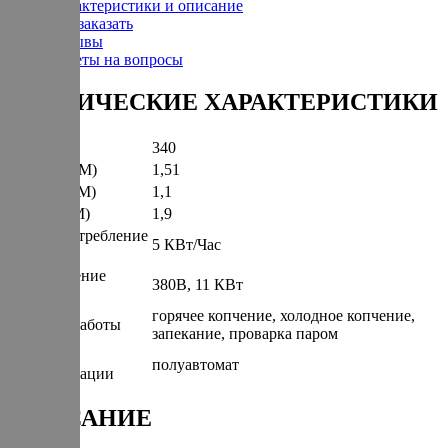
Характеристики и описание
Как заказать
Отзывы
Ответы на вопросы
ТЕХНИЧЕСКИЕ ХАРАКТЕРИСТИКИ
Вес (КГ)
340
Ширина (М)
1,51
Глубина (М)
1,1
Высота (М)
1,9
Энергопотребление
5 КВт/Час
(КВт/Час)
Подключение
380В, 11 КВт
(КВт)
горячее копчение, холодное копчение,
Режимы работы
запекание, проварка паром
Степень
полуавтомат
автоматизации
ОПИСАНИЕ