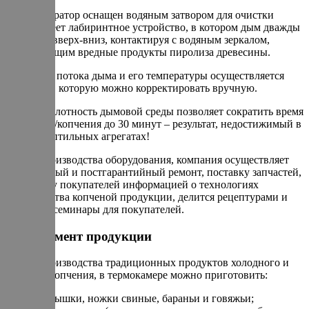
Дымогенератор оснащен водяным затвором для очистки
дыма. Имеет лабиринтное устройство, в котором дым дважды
проходит вверх-вниз, контактируя с водяным зеркалом,
поглощающим вредные продукты пиролиза древесины.
Регуляция потока дыма и его температуры осуществляется
заслонкой, которую можно корректировать вручную.
Высокая плотность дымовой среды позволяет сократить время
обработки/копчения до 30 минут – результат, недостижимый в
других коптильных агрегатах!
Кроме производства оборудования, компания осуществляет
гарантийный и постгарантийный ремонт, поставку запчастей,
поддержку покупателей информацией о технологиях
производства копченой продукции, делится рецептурами и
проводит семинары для покупателей.
Ассортимент продукции
Кроме производства традиционных продуктов холодного и
горячего копчения, в термокамере можно приготовить:
ребрышки, ножки свиные, бараньи и говяжьи;