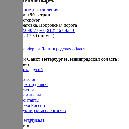
Оборудование для копчения
Доставляем в
50+ стран
г.
Санкт-Петербург
п. Новосаратовка, Покровская дорога
+7 (905) 222-40-77
+7 (812) 467-42-10
пн-пт 9:00 - 17:30 (по мск)
Санкт-Петербург и Ленинградская область
Ваш регион
Санкт-Петербург и Ленинградская область?
Да, все верно
Нет, выбрать другой
Каталог
Цех под ключ
Статьи
Семинары
Контакты
Цеха России
Турнир
ремесленников
E-mail:
order@ijiza.ru
Выбор региона