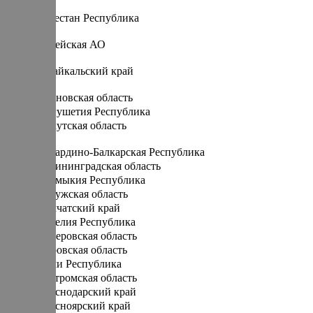
Д
Дагестан Республика
Е
Еврейская АО
З
Забайкальский край
И
Ивановская область
Ингушетия Республика
Иркутская область
К
Кабардино-Балкарская Республика
Калининградская область
Калмыкия Республика
Калужская область
Камчатский край
Карелия Республика
Кемеровская область
Кировская область
Коми Республика
Костромская область
Краснодарский край
Красноярский край