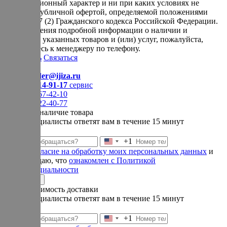
информационный характер и ни при каких условиях не
является публичной офертой, определяемой положениями
Статьи 437 (2) Гражданского кодекса Российской Федерации.
Для получения подробной информации о наличии и
стоимости указанных товаров и (или) услуг, пожалуйста,
обращайтесь к менеджеру по телефону.
Позвонить
Связаться
Контакты
E-mail:
order@ijiza.ru
+7 (969) 714-91-17
cервис
+7 (812) 467-42-10
+7 (905) 222-40-77
Уточнить наличие товара
Наши специалисты ответят вам в течение 15 минут
+1
Соединенные
Даю
согласие на обработку моих персональных данных
и
Штаты
подтверждаю, что
ознакомлен с Политикой
+1
конфиденциальности
Отправить
Узнать стоимость доставки
Наши специалисты ответят вам в течение 15 минут
+1
Соединенные