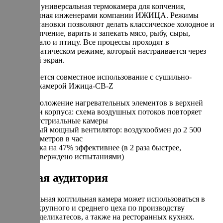
UNI-100 – универсальная термокамера для копчения,
разработанная инженерами компании ИЖИЦА. Режимы
работы установки позволяют делать классическое холодное и
горячее копчение, варить и запекать мясо, рыбу, сыры,
колбасы, сало и птицу. Все процессы проходят в
полуавтоматическом режиме, который настраивается через
сенсорный экран.
Рекомендуется совместное использование с cушильно-
вялочной камерой Ижица-СВ-Z
Расположение нагревательных элементов в верхней
части корпуса: схема воздушных потоков повторяет
индустриальные камеры
Новый мощный вентилятор: воздухообмен до 2 500
кубометров в час
Сушка на 47% эффективнее (в 2 раза быстрее,
подтверждено испытаниями)
Целевая аудитория
Универсальная коптильная камера может использоваться в
условиях крупного и среднего цеха по производству
копченых деликатесов, а также на ресторанных кухнях.