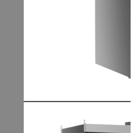
+7 (905) 222-40-77
+7 (812) 467-42-10
пн-пт 9:00 - 17:30 МСК
Корзина
В корзине
Итого :
1 237 000 р
Оформить заказ
Главная
Оборудование
Универсальная термокамера ИЖИЦА UNI-100
Универсальная термокамера
ИЖИЦА UNI-100
Добавить к сравнению
100 кг