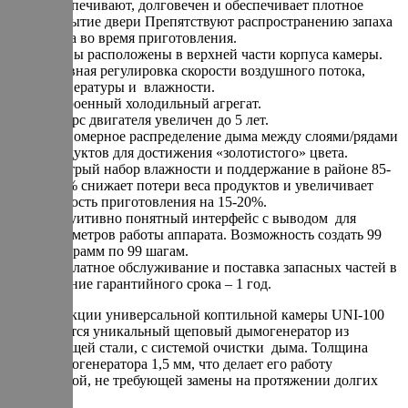
обеспечивают, долговечен и обеспечивает плотное
закрытие двери Препятствуют распространению запаха
дыма во время приготовления.
ТЭНы расположены в верхней части корпуса камеры.
Плавная регулировка скорости воздушного потока,
температуры и влажности.
Встроенный холодильный агрегат.
Ресурс двигателя увеличен до 5 лет.
Равномерное распределение дыма между слоями/рядами
продуктов для достижения «золотистого» цвета.
Быстрый набор влажности и поддержание в районе 85-
100% снижает потери веса продуктов и увеличивает
скорость приготовления на 15-20%.
Интуитивно понятный интерфейс с выводом для
параметров работы аппарата. Возможность создать 99
программ по 99 шагам.
Бесплатное обслуживание и поставка запасных частей в
течение гарантийного срока – 1 год.
В конструкции универсальной коптильной камеры UNI-100
используется уникальный щеповый дымогенератор из
нержавеющей стали, с системой очистки дыма. Толщина
стали дымогенератора 1,5 мм, что делает его работу
долговечной, не требующей замены на протяжении долгих
лет.