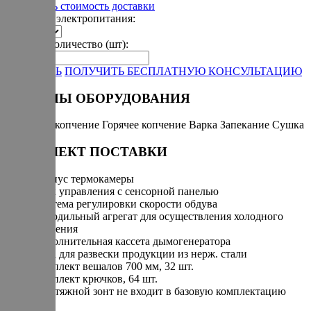
Рассчитать стоимость доставки
Варианты электропитания:
Укажите количество (шт):
-
+
ЗАКАЗАТЬ
ПОЛУЧИТЬ БЕСПЛАТНУЮ КОНСУЛЬТАЦИЮ
РЕЖИМЫ ОБОРУДОВАНИЯ
Холодное копчение
Горячее копчение
Варка
Запекание
Сушка
КОМПЛЕКТ ПОСТАВКИ
Корпус термокамеры
Блок управления с сенсорной панелью
Система регулировки скорости обдува
Холодильный агрегат для осуществления холодного
копчения
Дополнительная кассета дымогенератора
Рама для развески продукции из нерж. стали
Комплект вешалов 700 мм, 32 шт.
Комплект крючков, 64 шт.
* вытяжной зонт не входит в базовую комплектацию