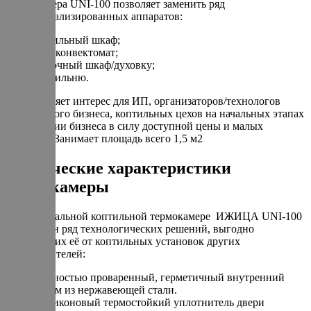
Термокамера UNI-100 позволяет заменить ряд
узкоспециализированных аппаратов:
сушильный шкаф;
пароконвектомат;
жарочный шкаф/духовку;
коптильню.
Представляет интерес для ИП, организаторов/технологов
ресторанного бизнеса, коптильных цехов на начальных этапах
организации бизнеса в силу доступной цены и малых
размеров. Занимает площадь всего 1,5 м2
Технические характеристики
термокамеры
В универсальной коптильной термокамере ИЖИЦА UNI-100
реализован ряд технологических решений, выгодно
отличающих её от коптильных установок других
производителей:
Полностью проваренный, герметичный внутренний
объем из нержавеющей стали.
Силиконовый термостойкий уплотнитель двери