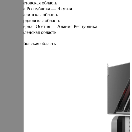
Саратовская область
Саха Республика — Якутия
Сахалинская область
Свердловская область
Северная Осетия — Алания Республика
Смоленская область
Т
Тамбовская область
Татарстан Республика
Тверская область
Томская область
Тульская область
Тыва Республика
Тюменская область
У
Удмуртская Республика
Ульяновская область
Х
Хабаровский край
Хакасия Республика
Ханты-Мансийский Автономный округ — Югра АО
Ч
Челябинская область