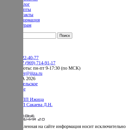
Каталог
Рецепты
Контакты
Информация
Дилерам
YouTube
+7 (905) 222-40-77
Сервис:
+7 (969) 714-91-17
режим работы: пн-пт 9-17:30 (по МСК)
e-mail:
order@ijiza.ru
© ИЖИЦА 2026
Пользовательское
соглашение
Оферта НПП Ижица
Оферта ИП Сакаева Д.Н.
* представленная на сайте информация носит исключительно