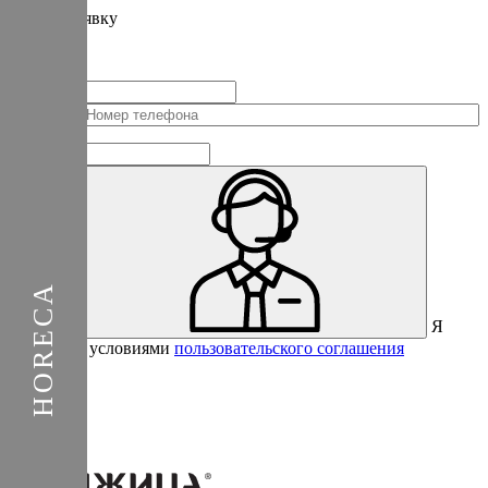
Подать
заявку
Заполните контактные данные, и мы отправим вам на WhatsApp
список с предприятиями, которые работают на термокамерах Varmen.
+1
Соединенные
Штаты
+1
Я
Отправить
согласен с условиями
пользовательского соглашения
Спасибо за вашу заявку!
В ближайшее время с вами
свяжется консультант.