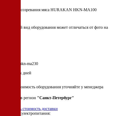
Шкаф для созревания мяса HURAKAN HKN-MA100
* итоговый вид оборудования может отличаться от фото на
сайте
Артикул: hkn-ma230
10 рабочих дней
от
157 154 р.
Точную стоимость оборудования уточняйте у менеджера
Привезем в регион
"
Санкт-Петербург
"
Рассчитать стоимость доставки
Варианты электропитания: