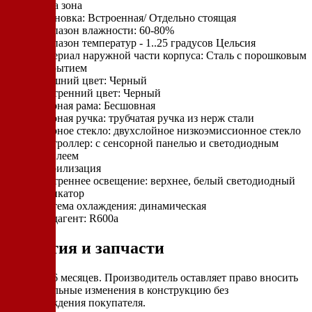
Одна зона
Установка: Встроенная/ Отдельно стоящая
Диапазон влажности: 60-80%
Диапазон температур - 1..25 градусов Цельсия
Материал наружной части корпуса: Сталь с порошковым
покрытием
Внешний цвет: Черный
Внутренний цвет: Черный
Дверная рама: Бесшовная
Дверная ручка: трубчатая ручка из нерж стали
Дверное стекло: двухслойное низкоэмиссионное стекло
Контроллер: с сенсорной панелью и светодиодным
дисплеем
Стерилизация
Внутреннее освещение: верхнее, белый светодиодный
индикатор
Система охлаждения: динамическая
Хладагент: R600a
Гарантия и запчасти
Гарантия 6 месяцев. Производитель оставляет право вносить
незначительные изменения в конструкцию без
предупреждения покупателя.