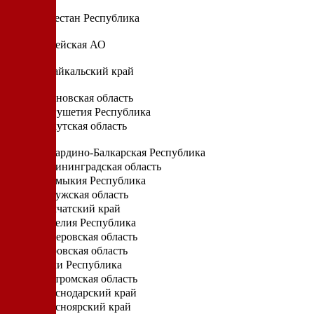
Д
Дагестан Республика
Е
Еврейская АО
З
Забайкальский край
И
Ивановская область
Ингушетия Республика
Иркутская область
К
Кабардино-Балкарская Республика
Калининградская область
Калмыкия Республика
Калужская область
Камчатский край
Карелия Республика
Кемеровская область
Кировская область
Коми Республика
Костромская область
Краснодарский край
Красноярский край