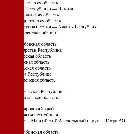
Саратовская область
Саха Республика — Якутия
Сахалинская область
Свердловская область
Северная Осетия — Алания Республика
Смоленская область
Т
Тамбовская область
Татарстан Республика
Тверская область
Томская область
Тульская область
Тыва Республика
Тюменская область
У
Удмуртская Республика
Ульяновская область
Х
Хабаровский край
Хакасия Республика
Ханты-Мансийский Автономный округ — Югра АО
Ч
Челябинская область