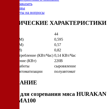
Как заказать
Отзывы
Ответы на вопросы
ТЕХНИЧЕСКИЕ ХАРАКТЕРИСТИКИ
Вес (КГ)
44
Ширина (М)
0,595
Глубина (М)
0,57
Высота (М)
0,82
Энергопотребление (КВт/Час)
0,14 КВт/Час
Подключение (КВт)
220В
Режимы работы
сыровяление
Степень автоматизации
полуавтомат
ОПИСАНИЕ
Шкаф для созревания мяса HURAKAN
HKN-MA100