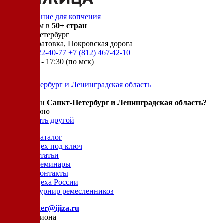
Оборудование для копчения
Доставляем в
50+ стран
г.
Санкт-Петербург
п. Новосаратовка, Покровская дорога
+7 (905) 222-40-77
+7 (812) 467-42-10
пн-пт 9:00 - 17:30 (по мск)
Санкт-Петербург и Ленинградская область
Ваш регион
Санкт-Петербург и Ленинградская область?
Да, все верно
Нет, выбрать другой
Каталог
Цех под ключ
Статьи
Семинары
Контакты
Цеха России
Турнир
ремесленников
E-mail:
order@ijiza.ru
Выбор региона