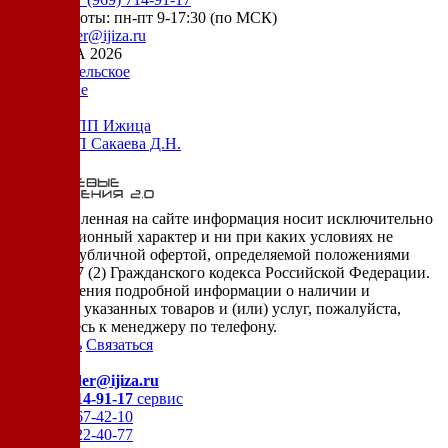
режим работы: пн-пт 9-17:30 (по МСК)
e-mail:
order@ijiza.ru
© ИЖИЦА 2026
Пользовательское
соглашение
Оферта НПП Ижица
Оферта ИП Сакаева Д.Н.
* представленная на сайте информация носит исключительно
информационный характер и ни при каких условиях не
является публичной офертой, определяемой положениями
Статьи 437 (2) Гражданского кодекса Российской Федерации.
Для получения подробной информации о наличии и
стоимости указанных товаров и (или) услуг, пожалуйста,
обращайтесь к менеджеру по телефону.
Позвонить
Связаться
Контакты
E-mail:
order@ijiza.ru
+7 (969) 714-91-17
cервис
+7 (812) 467-42-10
+7 (905) 222-40-77