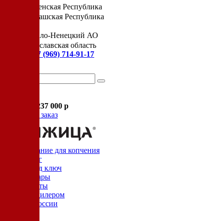
Чеченская Республика
Чувашская Республика
Я
Ямало-Ненецкий АО
Ярославская область
Сервис:
+7 (969) 714-91-17
Корзина
В корзине
Итого :
1 237 000 р
Оформить заказ
Оборудование для копчения
Каталог
Цех под ключ
Семинары
Контакты
Стать дилером
Цеха России