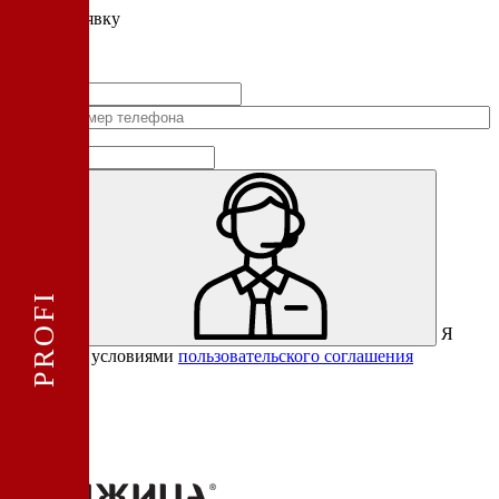
Подать
заявку
Заполните контактные данные, и мы отправим вам на WhatsApp
список с предприятиями, которые работают на термокамерах Varmen.
Страна
не
выбрана
Я
Отправить
согласен с условиями
пользовательского соглашения
Спасибо за вашу заявку!
В ближайшее время с вами
свяжется консультант.