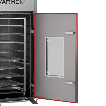
ым дымогенератором DL450
 VARMEN UTR.250 с щеповым 