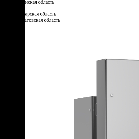
Рязанская область
С
Самарская область
Саратовская область
Саха Республика — Якутия
Сахалинская область
Свердловская область
Северная Осетия — Алания Республика
Смоленская область
Т
Тамбовская область
Татарстан Республика
Тверская область
Томская область
Тульская область
Тыва Республика
Тюменская область
У
Удмуртская Республика
Ульяновская область
Х
Хабаровский край
Хакасия Республика