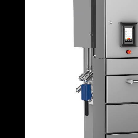
Ханты-Мансийский Автономный округ — Югра АО
Ч
Челябинская область
Чеченская Республика
Чувашская Республика
Я
Ямало-Ненецкий АО
Ярославская область
Сервис:
+7 (969) 714-91-17
Оборудование для копчения
Доставляем в
50+ стран
г.
Санкт-Петербург
п. Новосаратовка, Покровская дорога
+7 (905) 222-40-77
+7 (812) 467-42-10
пн-пт 9:00 - 17:30 (по мск)
Каталог
Цех под ключ
Статьи
Семинары