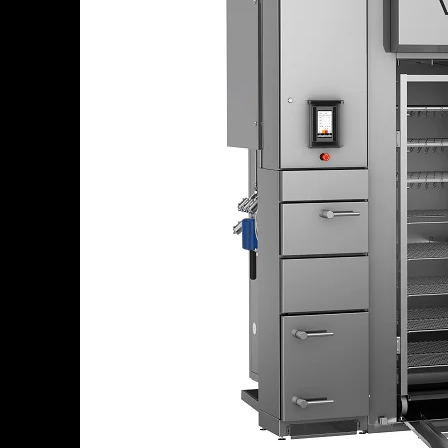
В корзине
Итого :
1 237 000 р
Оформить заказ
Главная
Оборудование
Универсальная термокамера VARMEN UTR.250 с щепов
Универсальная термокамера
Добавить к сравнению
250 кг