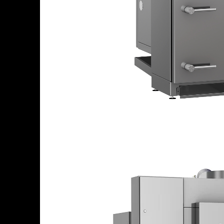
Контакты
Цеха России
Турнир
ремесленников
Корзина
В корзине
Итого :
1 237 000 р
Оформить заказ
Оборудование для копчения
Каталог
Цех под ключ
Семинары
Контакты
Стать дилером
Цеха России
+7 (905) 222-40-77
+7 (812) 467-42-10
пн-пт 9:00 - 17:30 МСК
Корзина