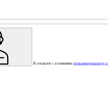
с предприятиями, которые работают на термокамерах Varmen.
Я согласен с условиями
пользовательского с
Спасибо за вашу заявку!
В ближайшее время с вами
свяжется консультант.