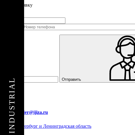
Подать
заявку
Заполните контактные данные, и мы отправим вам на WhatsApp список 
+1
Соединенные
Штаты
+1
Отправить
E-mail:
order@ijiza.ru
Санкт-Петербург и Ленинградская область