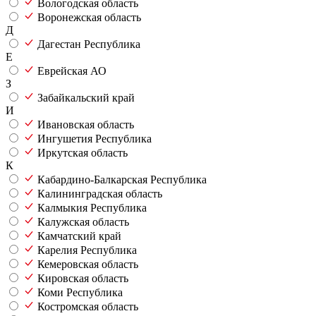
Вологодская область
Воронежская область
Д
Дагестан Республика
Е
Еврейская АО
З
Забайкальский край
И
Ивановская область
Ингушетия Республика
Иркутская область
К
Кабардино-Балкарская Республика
Калининградская область
Калмыкия Республика
Калужская область
Камчатский край
Карелия Республика
Кемеровская область
Кировская область
Коми Республика
Костромская область