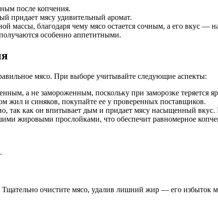
жным после копчения.
ый придает мясу удивительный аромат.
ной массы, благодаря чему мясо остается сочным, а его вкус —
 получаются особенно аппетитными.
ия
правильное мясо. При выборе учитывайте следующие аспекты:
нным, а не замороженным, поскольку при заморозке теряется яр
м жил и синяков, покупайте ее у проверенных поставщиков.
о, так как он впитывает дым и придает мясу насыщенный вкус. 
ьшими жировыми прослойками, что обеспечит равномерное копче
.
 Тщательно очистите мясо, удалив лишний жир — его избыток м