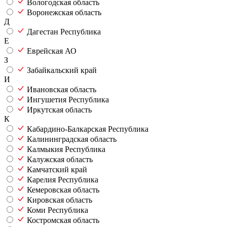
Вологодская область
Воронежская область
Д
Дагестан Республика
Е
Еврейская АО
З
Забайкальский край
И
Ивановская область
Ингушетия Республика
Иркутская область
К
Кабардино-Балкарская Республика
Калининградская область
Калмыкия Республика
Калужская область
Камчатский край
Карелия Республика
Кемеровская область
Кировская область
Коми Республика
Костромская область