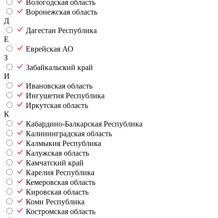
Вологодская область
Воронежская область
Д
Дагестан Республика
Е
Еврейская АО
З
Забайкальский край
И
Ивановская область
Ингушетия Республика
Иркутская область
К
Кабардино-Балкарская Республика
Калининградская область
Калмыкия Республика
Калужская область
Камчатский край
Карелия Республика
Кемеровская область
Кировская область
Коми Республика
Костромская область