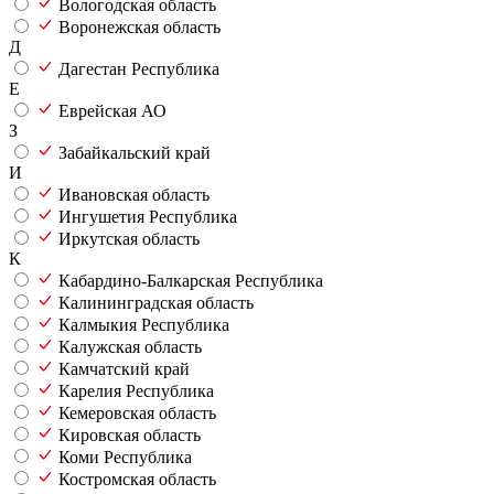
Вологодская область
Воронежская область
Д
Дагестан Республика
Е
Еврейская АО
З
Забайкальский край
И
Ивановская область
Ингушетия Республика
Иркутская область
К
Кабардино-Балкарская Республика
Калининградская область
Калмыкия Республика
Калужская область
Камчатский край
Карелия Республика
Кемеровская область
Кировская область
Коми Республика
Костромская область